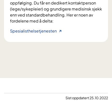
oppfølging. Du får en dedikert kontaktperson
(lege/sykepleier) og grundigere medisinsk sjekk
enn ved standardbehandling. Her er noen av
fordelene med å delta:
S
Spesialisthelsetjenesten
l
i
k
e
r
d
e
t
å
d
e
Sist oppdatert 25.10.2022
l
t