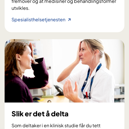
fremover og at medisiner og behandlingsformer
utvikles.
H
Spesialisthelsetjenesten
v
o
r
f
o
r
d
e
l
t
a
?
Slik er det å delta
Som deltaker i en klinisk studie får du tett