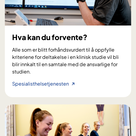
i
n
i
s
k
Hva kan du forvente?
s
t
Alle som er blitt forhåndsvurdert til å oppfylle
u
kriteriene for deltakelse i en klinisk studie vil bli
d
blir innkalt til en samtale med de ansvarlige for
i
studien.
e
r
H
Spesialisthelsetjenesten
p
v
å
a
l
k
e
a
g
n
e
d
m
u