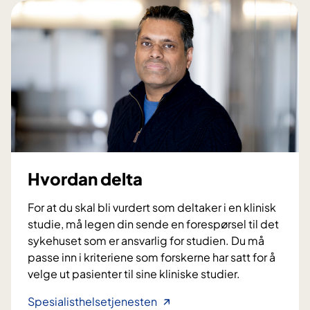
m
k
a
n
d
e
l
t
a
?
Hvordan delta
For at du skal bli vurdert som deltaker i en klinisk
studie, må legen din sende en forespørsel til det
sykehuset som er ansvarlig for studien. Du må
passe inn i kriteriene som forskerne har satt for å
velge ut pasienter til sine kliniske studier.
H
Spesialisthelsetjenesten