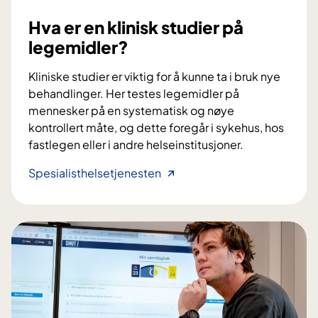
Hva er en klinisk studier på
legemidler?
Kliniske studier er viktig for å kunne ta i bruk nye
behandlinger. Her testes legemidler på
mennesker på en systematisk og nøye
kontrollert måte, og dette foregår i sykehus, hos
fastlegen eller i andre helseinstitusjoner.
H
Spesialisthelsetjenesten
v
a
e
r
e
n
k
l