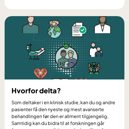
v
o
r
d
a
n
d
e
l
t
a
Hvorfor delta?
Som deltaker i en klinisk studie, kan du og andre
pasienter få den nyeste og mest avanserte
behandlingen før den er allment tilgjengelig.
Samtidig kan du bidra til at forskningen går