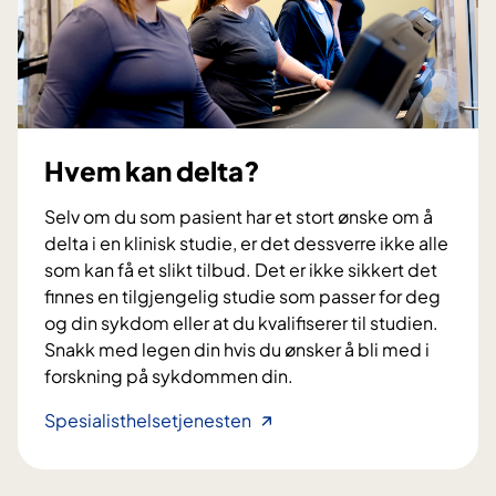
i
f
d
o
l
r
e
v
r
e
?
n
Hvem kan delta?
t
e
Selv om du som pasient har et stort ønske om å
?
delta i en klinisk studie, er det dessverre ikke alle
som kan få et slikt tilbud. Det er ikke sikkert det
finnes en tilgjengelig studie som passer for deg
og din sykdom eller at du kvalifiserer til studien.
Snakk med legen din hvis du ønsker å bli med i
forskning på sykdommen din.
H
Spesialisthelsetjenesten
v
e