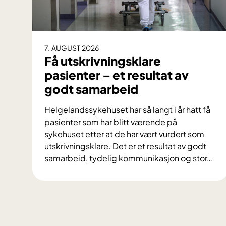
7. AUGUST 2026
Få utskrivningsklare
pasienter – et resultat av
godt samarbeid
Helgelandssykehuset har så langt i år hatt få
pasienter som har blitt værende på
sykehuset etter at de har vært vurdert som
utskrivningsklare. Det er et resultat av godt
samarbeid, tydelig kommunikasjon og stor
…
F
å
u
t
s