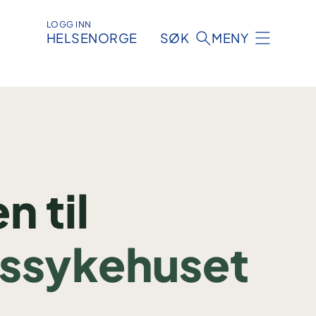
LOGG INN
HELSENORGE
SØK
MENY
 til
s­sykehuset