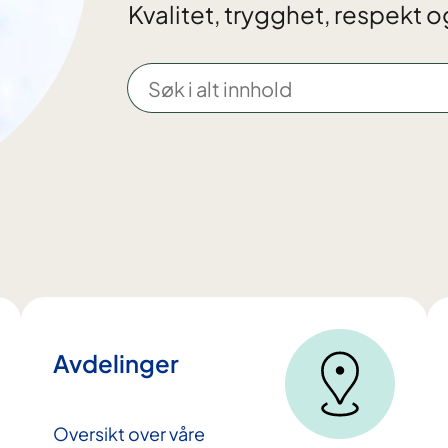
Kvalitet, trygghet, respekt og
S
ø
k
i
a
l
t
i
n
n
h
Avdelinger
o
l
d
Oversikt over våre