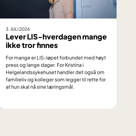
3. JULI 2026
Lever LIS-hverdagen mange
ikke tror finnes
For mange er LIS-løpet forbundet med høyt
press og lange dager. For Kristina i
Helgelandssykehuset handler det også om
familieliv og kolleger som legger til rette for
at hun skal nå sine læringsmål.
L
e
v
e
r