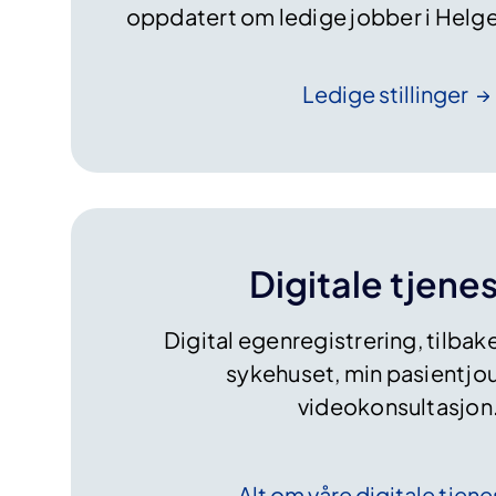
oppdatert om ledige jobber i Helg
Ledige
stillinger
Digitale tjene
Digital egenregistrering, tilbak
sykehuset, min pasientjou
videokonsultasjon
Alt om våre digitale
tjene