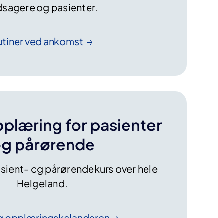
dsagere og pasienter.
utiner ved
ankomst
pplæring for pasienter
g pårørende
asient- og pårørendekurs over hele
Helgeland.
g
opplæringskalenderen