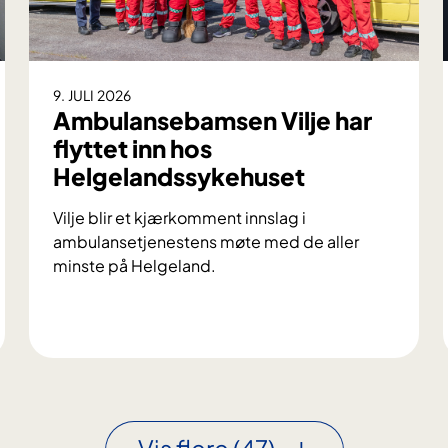
9. JULI 2026
Ambulansebamsen Vilje har
flyttet inn hos
Helgelandssykehuset
Vilje blir et kjærkomment innslag i
ambulansetjenestens møte med de aller
minste på Helgeland.
A
m
b
u
l