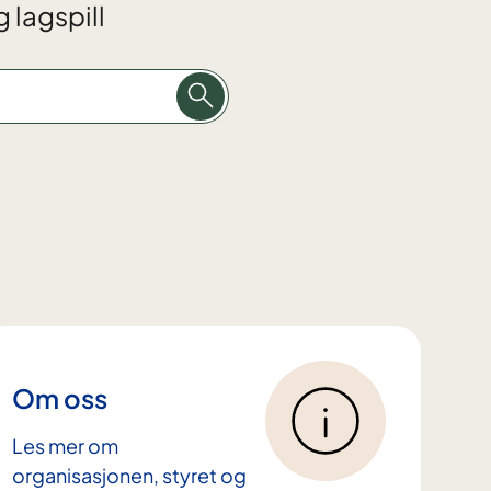
 lagspill
Om oss
Les mer om
organisasjonen, styret og