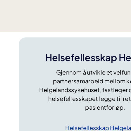
k
r
i
v
n
i
n
g
Helsefellesskap H
s
k
​Gjennom å utvikle et velf
l
a
partnersamarbeid mellom 
r
Helgelandssykehuset, fastleger 
e
helsefellesskapet legge til re
p
pasientforløp.
a
s
i
Helsefellesskap
Helgel
e