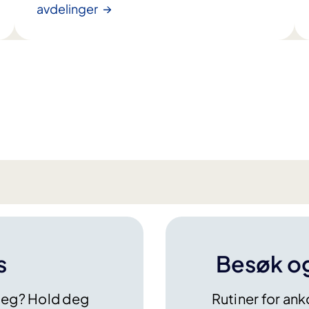
avdelinger
s
Besøk og
 deg? Hold deg
Rutiner for an