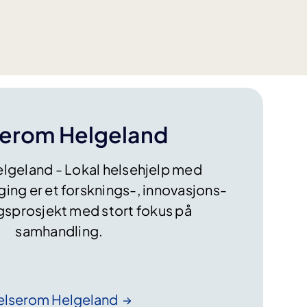
L
I
S
-
h
v
e
r
serom Helgeland
d
a
lgeland - Lokal helsehjelp med
g
e
ing er et forsknings-, innovasjons-
n
ngsprosjekt med stort fokus på
m
samhandling. ​
a
n
g
e
elserom
Helgeland
i