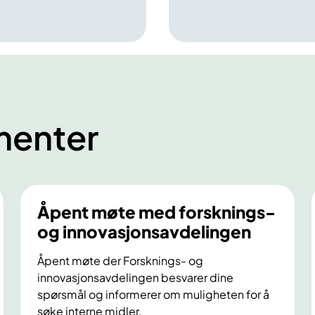
l
y
t
t
e
t
i
menter
n
n
h
o
s
Åpent møte med forsknings-
H
og innovasjonsavdelingen
e
l
Åpent møte der Forsknings- og
g
innovasjonsavdelingen besvarer dine
e
spørsmål og informerer om muligheten for å
l
søke interne midler.