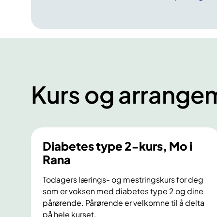
n
t
e
r
–
e
t
Kurs og arrange
r
e
s
u
l
Diabetes type 2-kurs, Mo i
t
Rana
a
t
Todagers lærings- og mestringskurs for deg
a
som er voksen med diabetes type 2 og dine
v
pårørende. Pårørende er velkomne til å delta
g
på hele kurset.