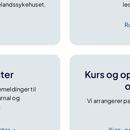
elandssykehuset.
le
R
ster
Kurs og o
o
emeldinger til
rnal og
Vi arrangerer p
.
ster
Kurs- o