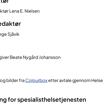
​​ør
ktør Lena E. Nielsen​
​​daktør
ge Sjåvik​
iver Beate Nygård Johansson
og bilder fra
Colourbox
etter avtale gjennom Helse
ing for spesialisthelsetjenesten