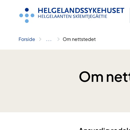
Hopp
til
innhold
Forside
..
.
Om nettstedet
Om net