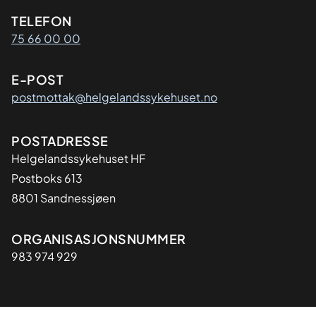
Kontaktinformasjon
TELEFON
75 66 00 00
E-POST
postmottak@helgelandssykehuset.no
Adresse
POSTADRESSE
Helgelandssykehuset HF
Postboks 613
8801 Sandnessjøen
Organisasjon
ORGANISASJONSNUMMER
983 974 929