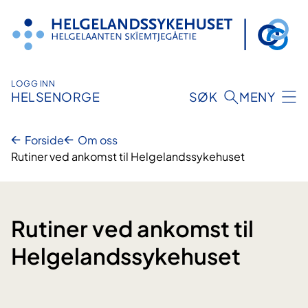
Hopp
til
innhold
LOGG INN
HELSENORGE
SØK
MENY
Forside
Om oss
Rutiner ved ankomst til Helgelandssykehuset
Rutiner ved ankomst til
Helgelandssykehuset