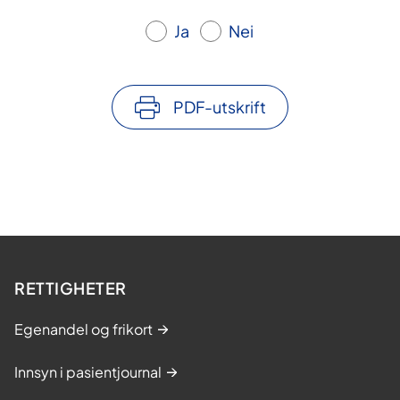
Ja
Nei
PDF-utskrift
RETTIGHETER
Egenandel og frikort
Innsyn i pasientjournal