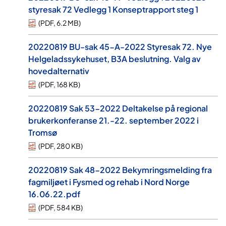
styresak 72 Vedlegg 1 Konseptrapport steg 1
(
PDF
,
6.2 MB
)
20220819 BU-sak 45-A-2022 Styresak 72. Nye
Helgeladssykehuset, B3A beslutning. Valg av
hovedalternativ
(
PDF
,
168 KB
)
20220819 Sak 53-2022 Deltakelse på regional
brukerkonferanse 21.-22. september 2022 i
Tromsø
(
PDF
,
280 KB
)
20220819 Sak 48-2022 Bekymringsmelding fra
fagmiljøet i Fysmed og rehab i Nord Norge
16.06.22.pdf
(
PDF
,
584 KB
)