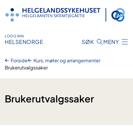
Hopp
til
innhold
LOGG INN
HELSENORGE
SØK
MENY
Forside
Kurs, møter og arrangementer
Brukerutvalgssaker
Brukerutvalgssaker