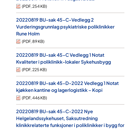
(
PDF
,
254 KB
)
20220819 BU-sak 45-C-Vedlegg 2
Vurderingsgrunnlag psykiatriske poliklinikker
Rune Holm
(
PDF
,
89 KB
)
20220819 BU-sak 45-C Vedlegg 1 Notat
Kvaliteter i poliklinikk-lokaler Sykehusbygg
(
PDF
,
225 KB
)
20220819 BU-sak 45-D-2022 Vedlegg 1 Notat
kjøkken kantine og lagerlogistikk – Kopi
(
PDF
,
446 KB
)
20220819 BU-sak 45-C-2022 Nye
Helgelandssykehuset, Saksutredning
klinikkrelaterte funksjoner i poliklinikker i bygg for