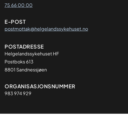
75 66 00 00
E-POST
postmottak@helgelandssykehuset.no
Adresse
POSTADRESSE
Helgelandssykehuset HF
Postboks 613
8801 Sandnessjøen
Organisasjon
ORGANISASJONSNUMMER
983 974 929