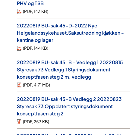
PHV og TSB
(
PDF
,
143 KB
)
20220819 BU-sak 45-D-2022 Nye
Helgelandssykehuset,Saksutredning kjøkken -
kantine og lager
(
PDF
,
144 KB
)
20220819 BU-sak 45-B - Vedlegg 1 20220815
Styresak 73 Vedlegg 1 Styringsdokument
konseptfasen steg 2 m. vedlegg
(
PDF
,
4.71 MB
)
20220819 BU-sak 45-B Vedlegg 2 20220823
Styresak 73 Oppdatert styringsdokument
konseptfasen steg 2
(
PDF
,
253 KB
)