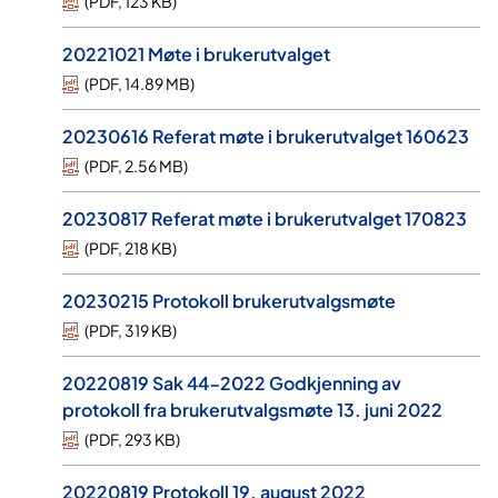
(
PDF
,
123 KB
)
20221021 Møte i brukerutvalget
(
PDF
,
14.89 MB
)
20230616 Referat møte i brukerutvalget 160623
(
PDF
,
2.56 MB
)
20230817 Referat møte i brukerutvalget 170823
(
PDF
,
218 KB
)
20230215 Protokoll brukerutvalgsmøte
(
PDF
,
319 KB
)
20220819 Sak 44-2022 Godkjenning av
protokoll fra brukerutvalgsmøte 13. juni 2022
(
PDF
,
293 KB
)
20220819 Protokoll 19. august 2022