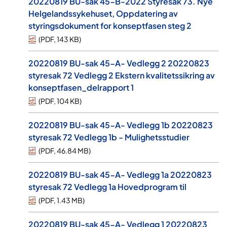
20220819 BU-sak 45-B-2022 Styresak 73. Nye
Helgelandssykehuset, Oppdatering av
styringsdokument for konseptfasen steg 2
(
PDF
,
143 KB
)
20220819 BU-sak 45-A- Vedlegg 2 20220823
styresak 72 Vedlegg 2 Ekstern kvalitetssikring av
konseptfasen_delrapport 1
(
PDF
,
104 KB
)
20220819 BU-sak 45-A- Vedlegg 1b 20220823
styresak 72 Vedlegg 1b - Mulighetsstudier
(
PDF
,
46.84 MB
)
20220819 BU-sak 45-A- Vedlegg 1a 20220823
styresak 72 Vedlegg 1a Hovedprogram til
(
PDF
,
1.43 MB
)
20220819 BU-sak 45-A- Vedlegg 1 20220823