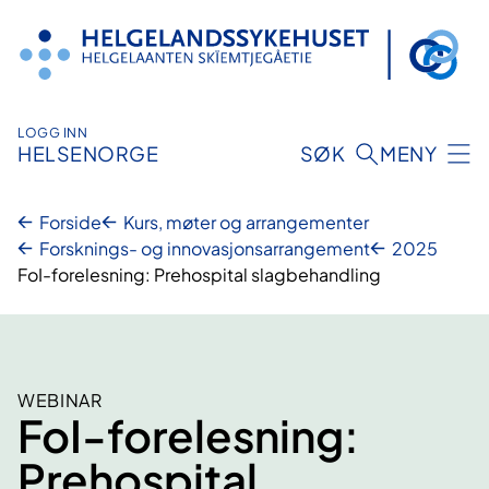
Hopp
til
innhold
LOGG INN
HELSENORGE
SØK
MENY
Forside
Kurs, møter og arrangementer
Forsknings- og innovasjonsarrangement
2025
FoI-forelesning: Prehospital slagbehandling
WEBINAR
FoI-forelesning:
Prehospital