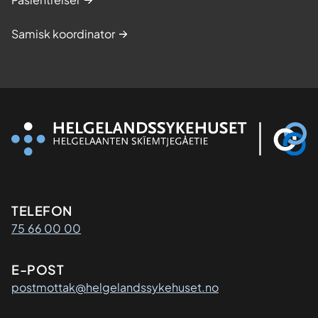
Samisk koordinator
Kontaktinformasjon
TELEFON
75 66 00 00
E-POST
postmottak@helgelandssykehuset.no