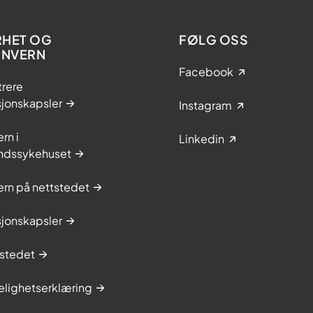
RHET OG
FØLG OSS
ONVERN
Facebook
trere
sjonskapsler
Instagram
rn i
Linkedin
ndssykehuset
rn på nettstedet
sjonskapsler
stedet
elighetserklæring