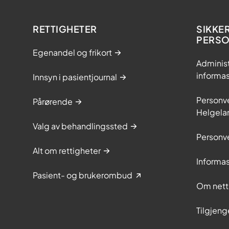
RETTIGHETER
SIKKE
PERS
Egenandel og frikort
Adminis
informa
Innsyn i pasientjournal
Personve
Pårørende
Helgela
Valg av behandlingssted
Personve
Alt om rettigheter
Informa
Pasient- og brukerombud
Om nett
Tilgjeng