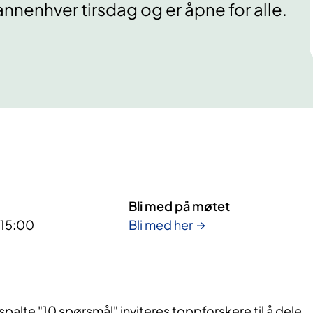
nnenhver tirsdag og er åpne for alle.
Bli med på møtet
- 15:00
Bli med her
 spalte "10 spørsmål"
inviteres toppforskere til å dele