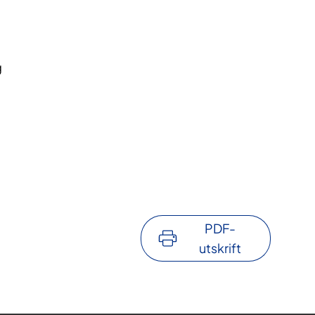
g
PDF-
utskrift