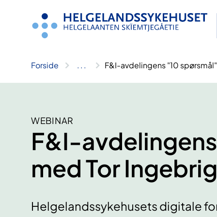
Hopp
til
innhold
Forside
..
.
F&I-avdelingens "10 spørsmål"
WEBINAR
F&I-avdelingens
med Tor Ingebri
Helgelandssykehusets digitale fo