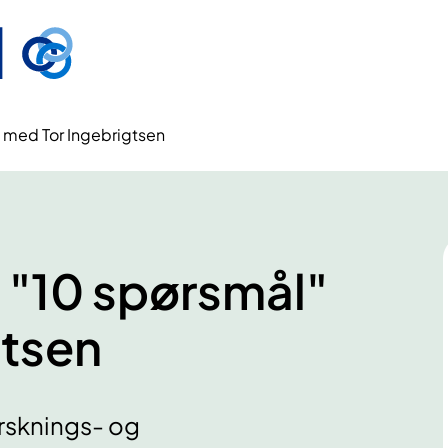
 med Tor Ingebrigtsen
 "10 spørsmål"
gtsen
rsknings- og