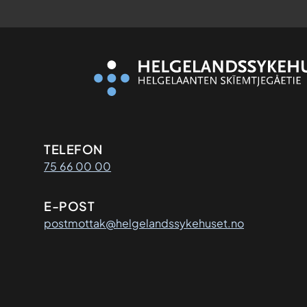
Kontaktinformasjon
TELEFON
75 66 00 00
E-POST
postmottak@helgelandssykehuset.no