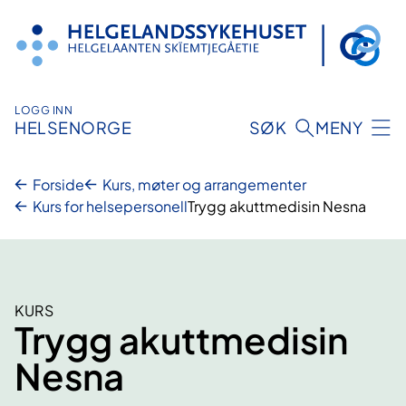
Hopp
til
innhold
LOGG INN
HELSENORGE
SØK
MENY
Forside
Kurs, møter og arrangementer
Kurs for helsepersonell
Trygg akuttmedisin Nesna
KURS
Trygg akuttmedisin
Nesna