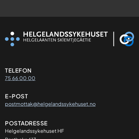
Kontaktinformasjon
TELEFON
75 66 00 00
E-POST
postmottak@helgelandssykehuset.no
Adresse
POSTADRESSE
Helgelandssykehuset HF