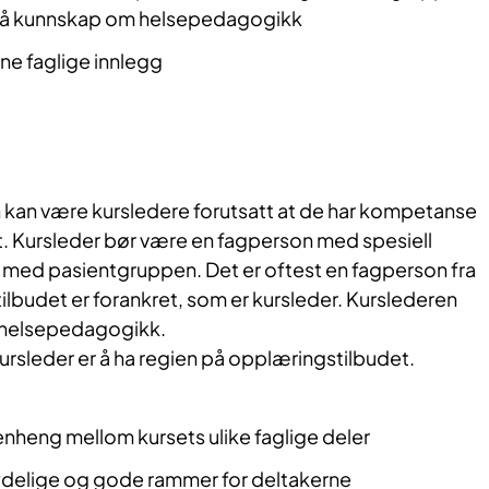
på kunnskap om helsepedagogikk
gne faglige innlegg
n kan være kursledere forutsatt at de har kompetanse
t. Kursleder bør være en fagperson med spesiell
 med pasientgruppen. Det er oftest en fagperson fra
ilbudet er forankret, som er kursleder. Kurslederen
 helsepedagogikk.
rsleder er å ha regien på opplæringstilbudet.
heng mellom kursets ulike faglige deler
ydelige og gode rammer for deltakerne