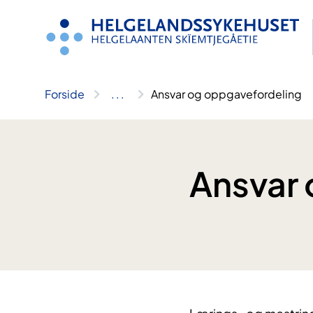
Hopp
til
innhold
Forside
..
.
Ansvar og oppgavefordeling
Ansvar 