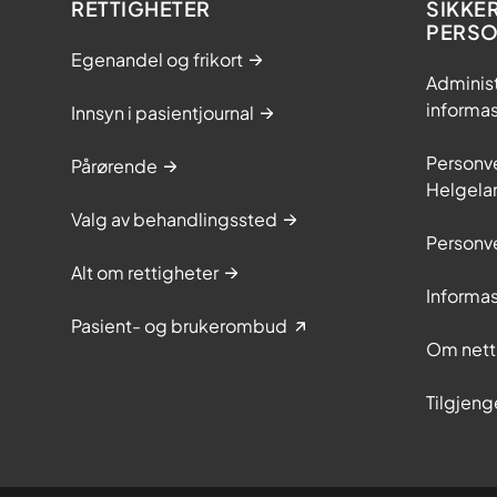
RETTIGHETER
SIKKE
PERS
Egenandel og frikort
Adminis
informa
Innsyn i pasientjournal
Personve
Pårørende
Helgela
Valg av behandlingssted
Personve
Alt om rettigheter
Informa
Pasient- og brukerombud
Om nett
Tilgjeng