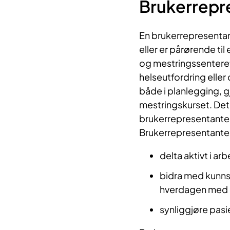
Brukerrepr
En brukerrepresentan
eller er pårørende t
og mestringssentere
helseutfordring elle
både i planlegging, 
mestringskurset. Det
brukerrepresentanter 
Brukerrepresentantens
delta aktivt i a
bidra med kunnsk
hverdagen med l
synliggjøre pas