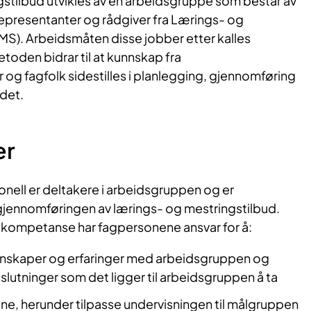
stilbud utvikles av en arbeidsgruppe som består av
epresentanter og rådgiver fra Lærings- og
MS). Arbeidsmåten disse jobber etter kalles
oden bidrar til at kunnskap fra
og fagfolk sidestilles i planlegging, gjennomføring
udet.
er
onell er deltakere i arbeidsgruppen og er
gjennomføringen av lærings- og mestringstilbud.
kompetanse har fagpersonene ansvar for å:
nnskaper og erfaringer med arbeidsgruppen og
slutninger som det ligger til arbeidsgruppen å ta
ene, herunder tilpasse undervisningen til målgruppen