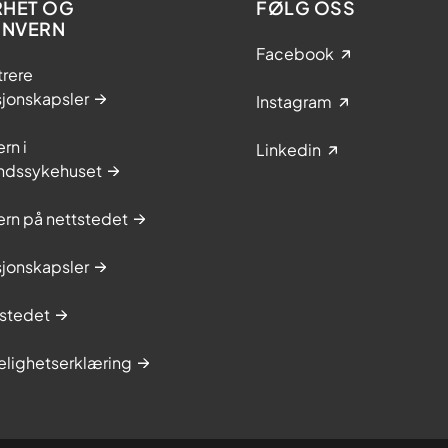
RHET OG
FØLG OSS
ONVERN
Facebook
trere
sjonskapsler
Instagram
rn i
Linkedin
ndssykehuset
rn på nettstedet
sjonskapsler
stedet
elighetserklæring