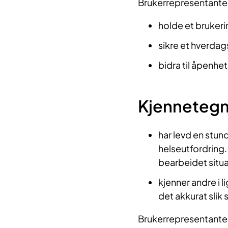
Brukerrepresentantens
holde et brukeri
sikre et hverda
bidra til åpenhe
Kjennetegn
har levd en stun
helseutfordring. 
bearbeidet situas
kjenner andre i li
det akkurat slik 
Brukerrepresentante