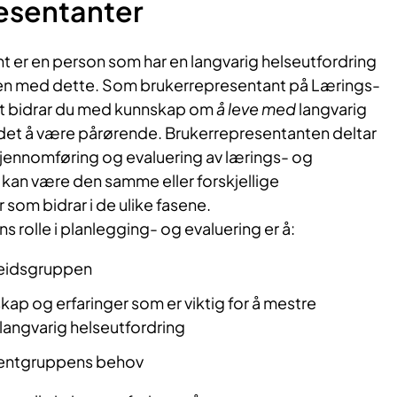
esentanter
t er en person som har en langvarig helseutfordring
il en med dette. Som brukerrepresentant på Lærings-
t bidrar du med kunnskap om
å
leve med
langvarig
r det å være pårørende. Brukerrepresentanten deltar
gjennomføring og evaluering av lærings- og
 kan være den samme eller forskjellige
som bidrar i de ulike fasene.
 rolle i planlegging- og evaluering er å:
rbeidsgruppen
ap og erfaringer som er viktig for å mestre
angvarig helseutfordring
ientgruppens behov