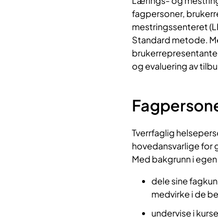
Lærings- og mestring
fagpersoner, brukerr
mestringssenteret (L
Standard metode. Met
brukerrepresentanter 
og evaluering av tilb
Fagperson
Tverrfaglig helsepers
hovedansvarlige for 
Med bakgrunn i egen 
dele sine fagku
medvirke i de be
undervise i kurs