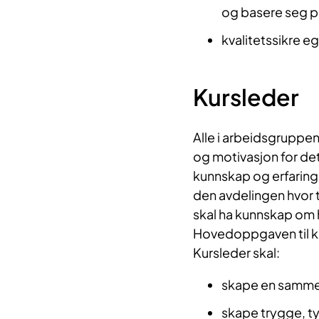
og basere seg 
kvalitetssikre e
Kursleder
Alle i arbeidsgruppe
og motivasjon for de
kunnskap og erfaring
den avdelingen hvor t
skal ha kunnskap om
Hovedoppgaven til ku
Kursleder skal:
skape en sammen
skape trygge, t