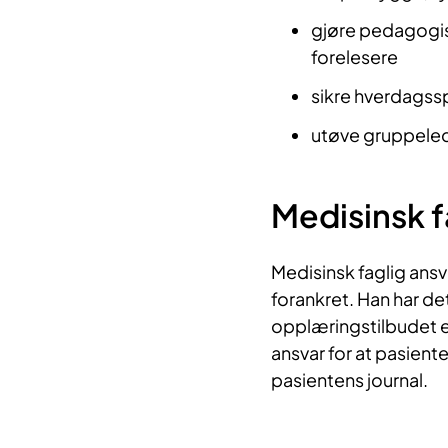
gjøre pedagogisk
forelesere
sikre hverdagss
utøve gruppele
Medisinsk f
Medisinsk faglig ansva
forankret. Han har d
opplæringstilbudet er
ansvar for at pasien
pasientens journal.