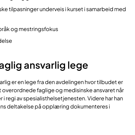
e tilpasninger underveis i kurset i samarbeid med
pråk og mestringsfokus
delse
aglig ansvarlig lege
rlig er en lege fra den avdelingen hvor tilbudet er
et overordnede faglige og medisinske ansvaret når
 i regi av spesialisthelsetjenesten. Videre har han
tens deltakelse på opplæring dokumenteres i