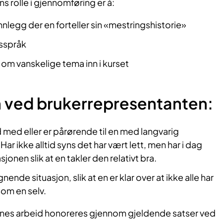
 rolle i gjennomføring er å:
nnlegg der en forteller sin «mestringshistorie»
gsspråk
t om vanskelige tema inn i kurset
 ved brukerrepresentanten:
d med eller er pårørende til en med langvarig
Har ikke alltid syns det har vært lett, men har i dag
jonen slik at en takler den relativt bra.
gnende situasjon, slik at en er klar over at ikke alle har
som en selv.
nes arbeid honoreres gjennom gjeldende satser ved