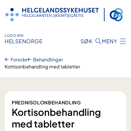
Hopp
til
innhold
LOGG INN
HELSENORGE
SØK
MENY
Forside
Behandlinger
Kortisonbehandling med tabletter
PREDNISOLONBEHANDLING
Kortisonbehandling
med tabletter