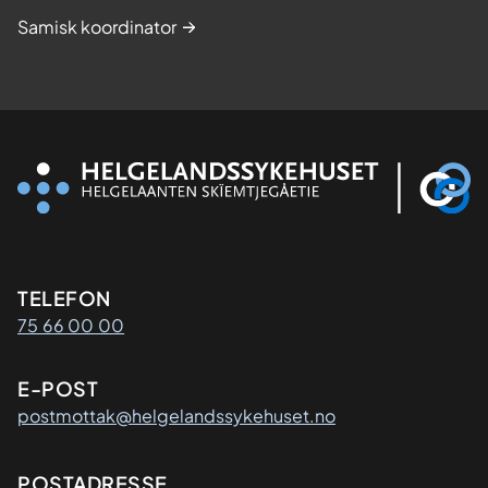
Samisk koordinator
Kontaktinformasjon
TELEFON
75 66 00 00
E-POST
postmottak@helgelandssykehuset.no
Adresse
POSTADRESSE