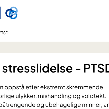
 PTSD
stresslidelse - PTS
kan oppstå etter ekstremt skremmende
orlige ulykker, mishandling og voldtekt.
åtrengende og ubehagelige minner, a