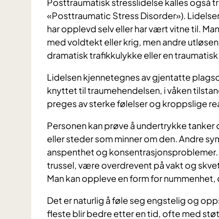
Posttraumatisk stresslidelse kalles også 
«Posttraumatic Stress Disorder»). Lidelse
har opplevd selv eller har vært vitne til. 
med voldtekt eller krig, men andre utløse
dramatisk trafikkulykke eller en traumatisk
Lidelsen kjennetegnes av gjentatte plagso
knyttet til traumehendelsen, i våken tilsta
preges av sterke følelser og kroppslige re
Personen kan prøve å undertrykke tanker
eller steder som minner om den. Andre symp
anspenthet og konsentrasjonsproblemer. 
trussel, være overdrevent på vakt og skve
Man kan oppleve en form for nummenhet, der
Det er naturlig å føle seg engstelig og op
fleste blir bedre etter en tid, ofte med stø