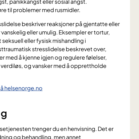
, panikkangst eller sosial angst.
føre til problemer med rusmidler.
idelse beskriver reaksjoner på gjentatte eller
vanskelig eller umulig. Eksempler er tortur,
 seksuell eller fysisk mishandling i
sttraumatisk stresslidelse beskrevet over,
med å kjenne igjen og regulere følelser,
 verdiløs, og vansker med å opprettholde
på helsenorge.no
ng
elsetjenesten trenger du en henvisning. Det er
edning og behandling, men annet