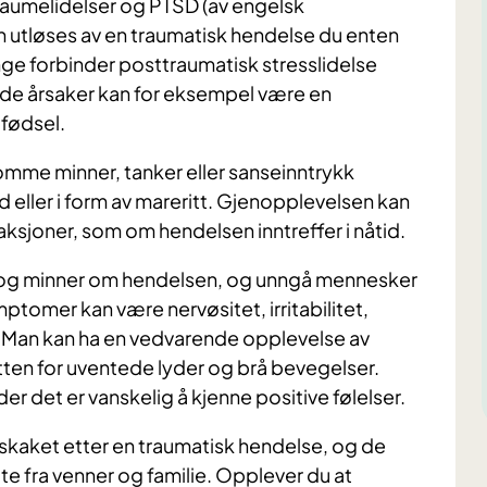
traumelidelser og PTSD (av engelsk
n utløses av en traumatisk hendelse du enten
Mange forbinder posttraumatisk stresslidelse
nde årsaker kan for eksempel være en
 fødsel.
mme minner, tanker eller sanseinntrykk
nd eller i form av mareritt. Gjenopplevelsen kan
aksjoner, som om hendelsen inntreffer i nåtid.
 og minner om hendelsen, og unngå mennesker
tomer kan være nervøsitet, irritabilitet,
Man kan ha en vedvarende opplevelse av
tten for uventede lyder og brå bevegelser.
 det er vanskelig å kjenne positive følelser.
pskaket etter en traumatisk hendelse, og de
tte fra venner og familie. Opplever du at