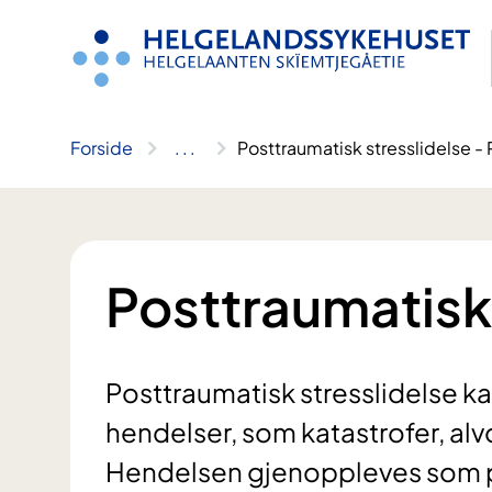
Hopp
til
innhold
Forside
..
.
Posttraumatisk stresslidelse -
Posttraumatisk 
Posttraumatisk stresslidelse 
hendelser, som katastrofer, alv
Hendelsen gjenoppleves som p