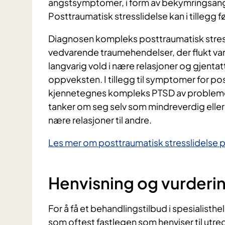
angstsymptomer, i form av bekymringsangst
Posttraumatisk stresslidelse kan i tillegg 
Diagnosen kompleks posttraumatisk stressl
vedvarende traumehendelser, der flukt var 
langvarig vold i nære relasjoner og gjentatt
oppveksten. I tillegg til symptomer for po
kjennetegnes kompleks PTSD av problemer 
tanker om seg selv som mindreverdig eller
nære relasjoner til andre.
Les mer om posttraumatisk stresslidelse 
Henvisning og vurderi
For å få et behandlingstilbud i spesialisth
som oftest fastlegen som henviser til utr