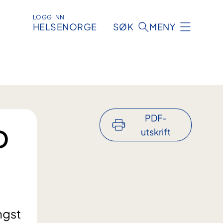
LOGG INN
HELSENORGE
SØK
MENY
PDF-
D
utskrift
ngst