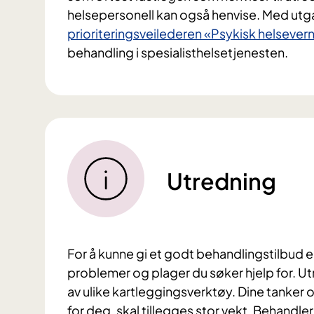
helsepersonell kan også henvise. Med utg
prioriteringsveilederen «Psykisk helsever
behandling i spesialisthelsetjenesten.
Utredning
For å kunne gi et godt behandlingstilbud er
problemer og plager du søker hjelp for. Ut
av ulike kartleggingsverktøy. Dine tanker 
for deg, skal tillegges stor vekt. Behandleren