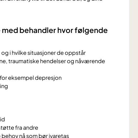
e med behandler hvor følgende
og i hvilke situasjoner de oppstår
e, traumatiske hendelser og nåværende
 for eksempel depresjon
ling
eid
støtte fra andre
e behov nå som bør ivaretas