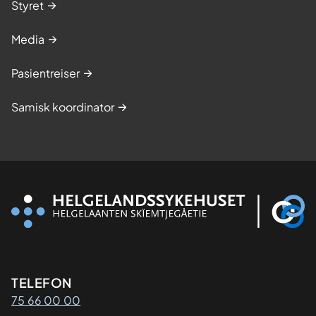
Styret
Media
Pasientreiser
Samisk koordinator
Kontaktinformasjon
TELEFON
75 66 00 00