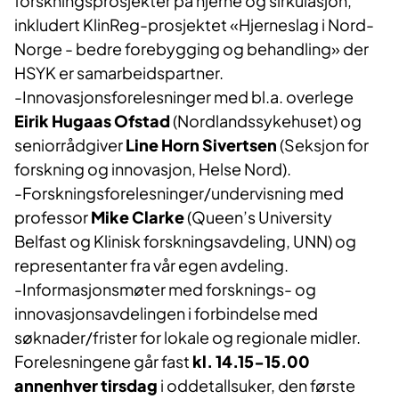
forskningsprosjekter på hjerne og sirkulasjon,
inkludert KlinReg-prosjektet «Hjerneslag i Nord-
Norge - bedre forebygging og behandling» der
HSYK er samarbeidspartner.
-Innovasjonsforelesninger med bl.a. overlege
Eirik Hugaas Ofstad
(Nordlandssykehuset) og
seniorrådgiver
Line Horn Sivertsen
(Seksjon for
forskning og innovasjon, Helse Nord).
-Forskningsforelesninger/undervisning med
professor
Mike Clarke
(Queen’s University
Belfast og Klinisk forskningsavdeling, UNN) og
representanter fra vår egen avdeling.
-Informasjonsmøter med forsknings- og
innovasjonsavdelingen i forbindelse med
søknader/frister for lokale og regionale midler.
Forelesningene går fast
kl. 14.15-15.00
annenhver tirsdag
i oddetallsuker, den første