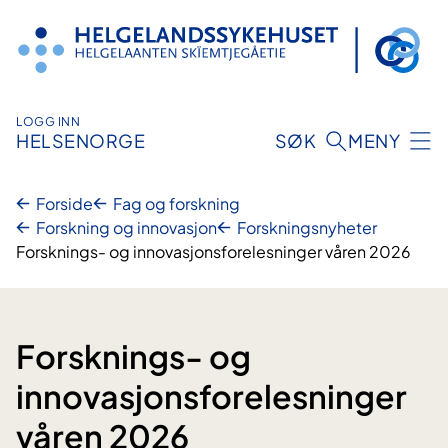
Hopp
til
innhold
LOGG INN
HELSENORGE
SØK
MENY
Forside
Fag og forskning
Forskning og innovasjon
Forskningsnyheter
Forsknings- og innovasjonsforelesninger våren 2026
Forsknings- og
innovasjonsforelesninger
våren 2026