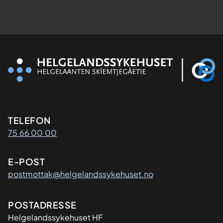
Kontaktinformasjon
TELEFON
75 66 00 00
E-POST
postmottak@helgelandssykehuset.no
Adresse
POSTADRESSE
Helgelandssykehuset HF