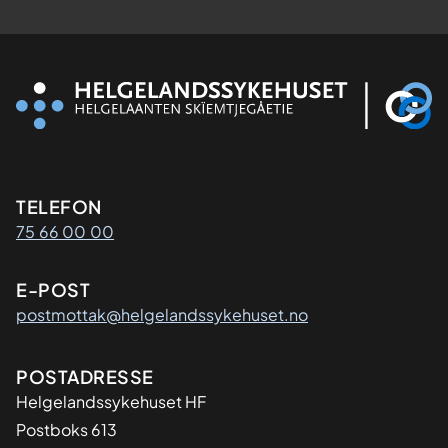
Kontaktinformasjon
TELEFON
75 66 00 00
E-POST
postmottak@helgelandssykehuset.no
Adresse
POSTADRESSE
Helgelandssykehuset HF
Postboks 613