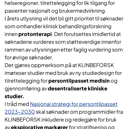
helseregioner, tilrettelegging for lik tilgang for
pasienter nasjonalt og brukermedvirkning.
I årets utlysning vil det bli gitt prioritet til søknader
som omhandler klinisk behandlingsforskning
innen
protonterapi
. Det forutsettes imidlertid at
søknadene vurderes som støtteverdige innenfor
rammen av utlysningen etter faglig vurdering som
for øvrige søknader.
Det gjøres oppmerksom på at KLINBEFORSK
imøteser studier med bruk av ny studiedesign for
tilrettelegging for
persontilpasset medisin
og
gjennomføring av
desentraliserte kliniske
studier.
I tråd med
Nasjonal strategi for persontilpasset
2023-2030
skal søknader om programmidler fra
KLINBEFORSK inkludere og redegjøre for bruk
av
eksplorative markører
for stratifisering og