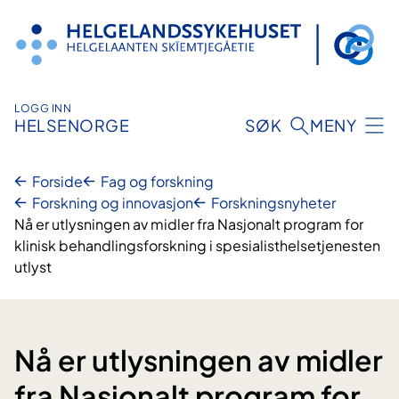
Hopp
til
innhold
LOGG INN
HELSENORGE
SØK
MENY
Forside
Fag og forskning
Forskning og innovasjon
Forskningsnyheter
Nå er utlysningen av midler fra Nasjonalt program for
klinisk behandlingsforskning i spesialisthelsetjenesten
utlyst
Nå er utlysningen av midler
fra Nasjonalt program for