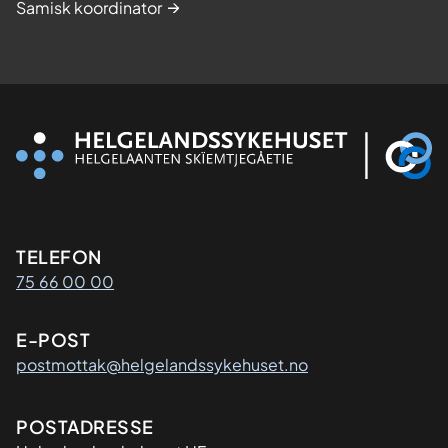
Samisk koordinator
Kontaktinformasjon
TELEFON
75 66 00 00
E-POST
postmottak@helgelandssykehuset.no
Adresse
POSTADRESSE