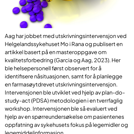
Aag har jobbet med utskrivningsintervensjon ved
Helgelandssykehuset Mo i Rana og publisert en
artikkel basert på en masteroppgave om
kvalitetsforbedring (Garcia og Aag, 2023). Her
ble helsepersonell først observert for å
identifisere nåsituasjonen, samt for å planlegge
en farmasøytdrevet utskrivningsintervensjon.
Intervensjonen ble utviklet ved hjelp av plan-do-
study-act (PDSA) metodologien i en tverrfaglig
workshop. Intervensjonen ble så evaluert ved
hjelp av en spørreundersøkelse om pasientenes
oppfatning av sykehusets fokus på legemidler og
legemiddelinformasjon.