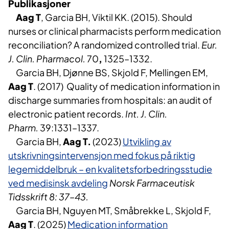
Publikasjon
er
Aag T
, Garcia BH, Viktil KK. (2015). Should
nurses or clinical pharmacists perform medication
reconciliation? A randomized controlled trial.
Eur.
J. Clin. Pharmacol.
70
,
1325–1332.
Garcia BH, Djønne BS, Skjold F, Mellingen EM,
Aag T
. (2017) Quality of medication information in
discharge summaries from hospitals: an audit of
electronic patient records.
Int. J. Clin.
Pharm.
39:1331–1337.
Garcia BH,
Aag T.
(2023)
Utvikling av
utskrivningsintervensjon med fokus på riktig
legemiddelbruk – en kvalitetsforbedringsstudie
ved medisinsk avdeling
Norsk Farmaceutisk
Tidsskrift 8: 37–43.
Garcia BH, Nguyen MT, Småbrekke L, Skjold F,
Aag T
. (2025)
Medication information