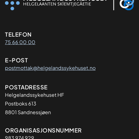
Kontaktinformasjon
TELEFON
75 66 00 00
E-POST
postmottak@helgelandssykehuset.no
Adresse
POSTADRESSE
Helgelandssykehuset HF
Postboks 613
8801 Sandnessjøen
Organisasjon
ORGANISASJONSNUMMER
983 974 929