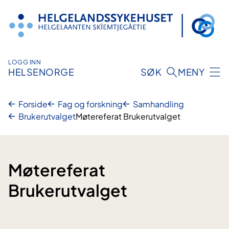
Hopp
til
innhold
LOGG INN
HELSENORGE
SØK
MENY
Forside
Fag og forskning
Samhandling
Brukerutvalget
Møtereferat Brukerutvalget
Møtereferat
Brukerutvalget