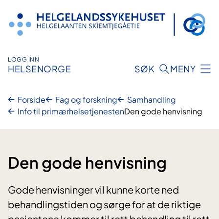
Hopp
til
innhold
LOGG INN
HELSENORGE
SØK
MENY
Forside
Fag og forskning
Samhandling
Info til primærhelsetjenesten
Den gode henvisning
Den gode henvisning
Gode henvisninger vil kunne korte ned
behandlingstiden og sørge for at de riktige
pasientene kommer til rett behandling til rett