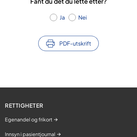
Fant du det du lette etter?
Ja
Nei
PDF-utskrift
RETTIGHETER
Egenandel og frikort
Innsyn i pasientjournal