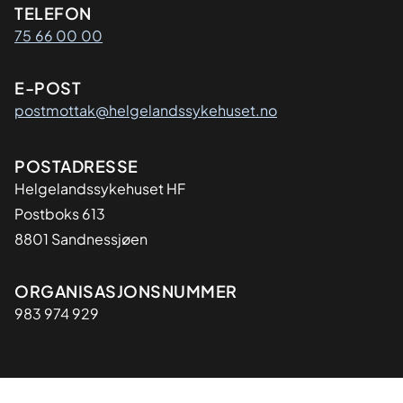
Kontaktinformasjon
TELEFON
75 66 00 00
E-POST
postmottak@helgelandssykehuset.no
Adresse
POSTADRESSE
Helgelandssykehuset HF
Postboks 613
8801 Sandnessjøen
Organisasjon
ORGANISASJONSNUMMER
983 974 929