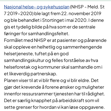
Nasjonal helse- og sykehusplan
(NHSP - Meld. St
7 2019-2020) ble lagt frem 22. november 2019
og ble behandlet i Stortinget i mai 2020. I denne
gis et tydelig bilde på hva som er de sentrale
føringer for samhandlingsfeltet.
Formålet med NHSP er at pasienter og pårørende
skal oppleve en helhetlig og sammenhengende
helsetjeneste, tuftet på en god
samhandlingskultur og felles forståelse av hva
helseforetak og kommuner skal samhandle om i
et likeverdig partnerskap.
Planen viser til at vi blir flere og vi blir eldre. Det
gjør det krevende å forene ønsker og muligheter
innenfor ressursrammer tjenesten har til rådighet.
Det er særlig knapphet på arbeidskraft som vil
sette grenser for hvordan vi kan løse oppgavene.