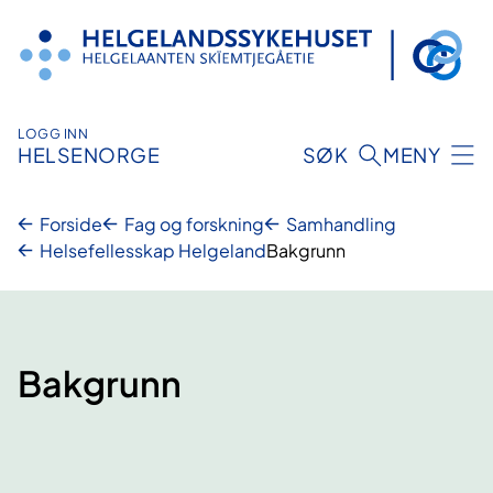
Hopp
til
innhold
LOGG INN
HELSENORGE
SØK
MENY
Forside
Fag og forskning
Samhandling
Helsefellesskap Helgeland
Bakgrunn
Bakgrunn