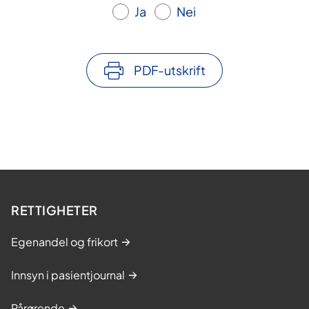
Ja
Nei
PDF-utskrift
RETTIGHETER
Egenandel og frikort
Innsyn i pasientjournal
Pårørende