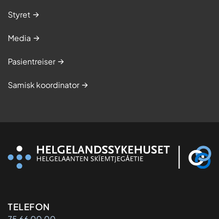
Styret
Media
Pasientreiser
Samisk koordinator
Kontaktinformasjon
TELEFON
75 66 00 00