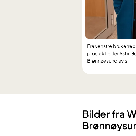
Fra venstre brukerrep
prosjektleder Astri G
Brønnøysund avis
​​Bilder fra
Brønnøysun