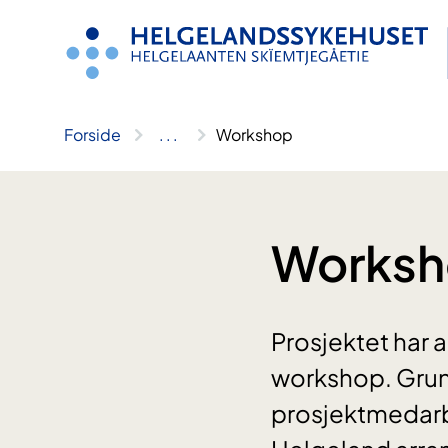
Hopp
til
innhold
Forside
..
.
Workshop
Works
Prosjektet har a
workshop. Grun
prosjektmedarbe