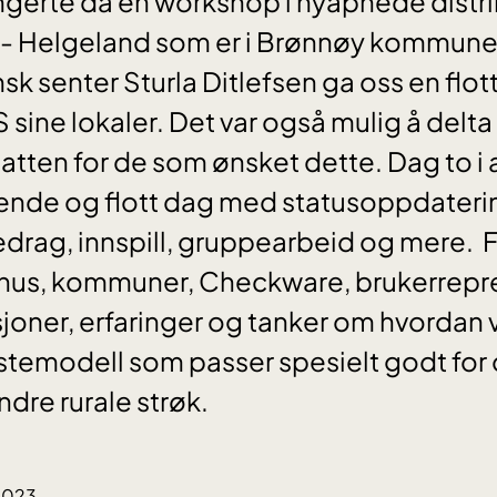
ngerte da en workshop i nyåpnede distr
r- Helgeland som er i Brønnøy kommune.
sk senter Sturla Ditlefsen ga oss en flot
 sine lokaler. Det var også mulig å delta
ghatten for de som ønsket dette. Dag to 
rende og flott dag med statusoppdateri
edrag, innspill, gruppearbeid og mere. F
kehus, kommuner, Checkware, brukerrepr
sjoner, erfaringer og tanker om hvordan
estemodell som passer spesielt godt for
dre rurale strøk.
.2023