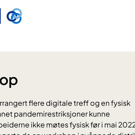
hop
rrangert flere digitale treff og en fysisk
net pandemirestriksjoner kunne
iderne ikke møtes fysisk før i mai 202