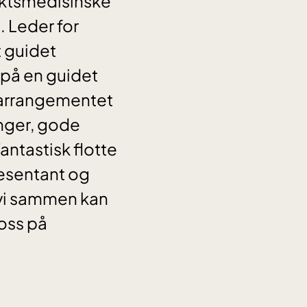
iktsmedisinske
 Leder for
t guidet
 på en guidet
i arrangementet
nger, gode
antastisk flotte
esentant og
 vi sammen kan
 oss på