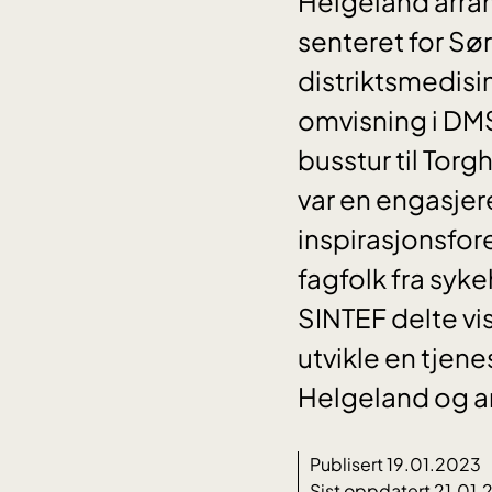
Helgeland arra
senteret for Sø
distriktsmedisin
omvisning i DMS
busstur til Tor
var en engasje
inspirasjonsfor
fagfolk fra sy
SINTEF delte vi
utvikle en tjen
Helgeland og an
Publisert 19.01.2023
Sist oppdatert 21.01