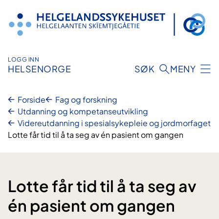
Hopp
til
innhold
LOGG INN
HELSENORGE
SØK
MENY
Forside
Fag og forskning
Utdanning og kompetanseutvikling
Videreutdanning i spesialsykepleie og jordmorfaget
Lotte får tid til å ta seg av én pasient om gangen
Lotte får tid til å ta seg av
én pasient om gangen