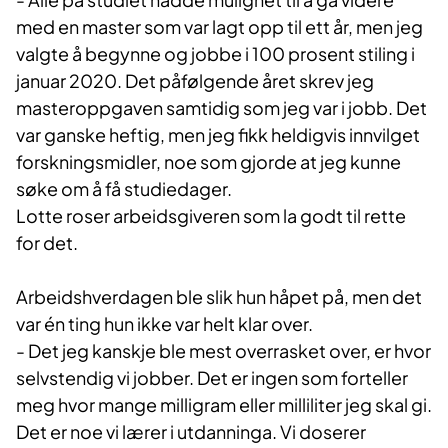
med en master som var lagt opp til ett år, men jeg
valgte å begynne og jobbe i 100 prosent stiling i
januar 2020. Det påfølgende året skrev jeg
masteroppgaven samtidig som jeg var i jobb. Det
var ganske heftig, men jeg fikk heldigvis innvilget
forskningsmidler, noe som gjorde at jeg kunne
søke om å få studiedager.
Lotte roser arbeidsgiveren som la godt til rette
for det.
Arbeidshverdagen ble slik hun håpet på, men det
var én ting hun ikke var helt klar over.
- Det jeg kanskje ble mest overrasket over, er hvor
selvstendig vi jobber. Det er ingen som forteller
meg hvor mange milligram eller milliliter jeg skal gi.
Det er noe vi lærer i utdanninga. Vi doserer