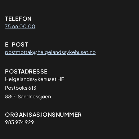
Kontaktinformasjon
TELEFON
75 66 00 00
E-POST
postmottak@helgelandssykehuset.no
Adresse
POSTADRESSE
Helgelandssykehuset HF
Postboks 613
8801 Sandnessjøen
Organisasjon
ORGANISASJONSNUMMER
983 974 929