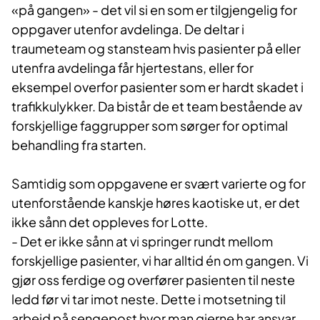
«på gangen» - det vil si en som er tilgjengelig for
oppgaver utenfor avdelinga. De deltar i
traumeteam og stansteam hvis pasienter på eller
utenfra avdelinga får hjertestans, eller for
eksempel overfor pasienter som er hardt skadet i
trafikkulykker. Da bistår de et team bestående av
forskjellige faggrupper som sørger for optimal
behandling fra starten.
Samtidig som oppgavene er svært varierte og for
utenforstående kanskje høres kaotiske ut, er det
ikke sånn det oppleves for Lotte.
- Det er ikke sånn at vi springer rundt mellom
forskjellige pasienter, vi har alltid én om gangen. Vi
gjør oss ferdige og overfører pasienten til neste
ledd før vi tar imot neste. Dette i motsetning til
arbeid på sengepost hvor man gjerne har ansvar