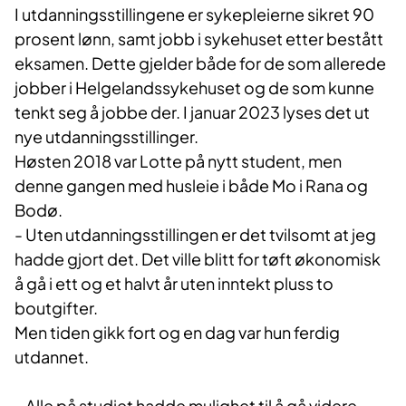
I
utdanningsstillingene er sykepleierne sikret 90
prosent lønn, samt jobb i sykehuset etter bestått
eksamen. Dette gjelder både for de som allerede
jobber i Helgelandssykehuset og de som kunne
tenkt seg å jobbe der. I januar 2023 lyses det ut
nye utdanningsstillinger.
Høsten 2018 var Lotte på nytt student, men
denne gangen med husleie i både Mo i Rana og
Bodø.
- Uten utdanningsstillingen er det tvilsomt at jeg
hadde gjort det. Det ville blitt for tøft økonomisk
å gå i ett og et halvt år uten inntekt pluss to
boutgifter.
Men tiden gikk fort og en dag var hun ferdig
utdannet.
- Alle på studiet hadde mulighet til å gå videre