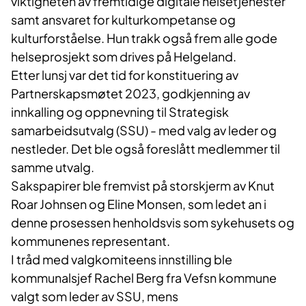
viktigheten av fremtidige digitale helsetjenester
samt ansvaret for kulturkompetanse og
kulturforståelse. Hun trakk også frem alle gode
helseprosjekt som drives på Helgeland.
Etter lunsj var det tid for konstituering av
Partnerskapsmøtet 2023, godkjenning av
innkalling og oppnevning til Strategisk
samarbeidsutvalg (SSU) - med valg av leder og
nestleder. Det ble også foreslått medlemmer til
samme utvalg.
Sakspapirer ble fremvist på storskjerm av Knut
Roar Johnsen og Eline Monsen, som ledet an i
denne prosessen henholdsvis som sykehusets og
kommunenes representant.
I tråd med valgkomiteens innstilling ble
kommunalsjef Rachel Berg fra Vefsn kommune
valgt som leder av SSU, mens