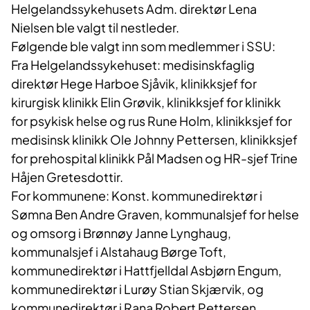
Helgelandssykehusets Adm. direktør Lena
Nielsen ble valgt til nestleder.
Følgende ble valgt inn som medlemmer i SSU:
Fra
Helgelandssykehuset: medisinskfaglig
direktør Hege Harboe Sjåvik, klinikksjef for
kirurgisk klinikk Elin Grøvik, klinikksjef for klinikk
for psykisk helse og rus Rune Holm, klinikksjef for
medisinsk klinikk Ole Johnny Pettersen, klinikksjef
for prehospital klinikk Pål Madsen og HR-sjef Trine
Håjen Gretesdottir.
For kommunene: Konst. kommunedirektør i
Sømna Ben Andre Graven, kommunalsjef for helse
og omsorg i Brønnøy Janne Lynghaug,
kommunalsjef i Alstahaug Børge Toft,
kommunedirektør i Hattfjelldal Asbjørn Engum,
kommunedirektør i Lurøy Stian Skjærvik, og
kommunedirektør i Rana Robert Pettersen.