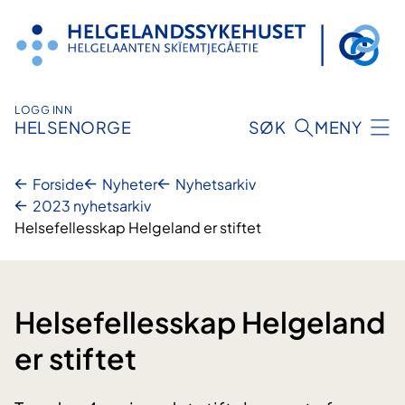
Hopp
til
innhold
LOGG INN
HELSENORGE
SØK
MENY
Forside
Nyheter
Nyhetsarkiv
2023 nyhetsarkiv
Helsefellesskap Helgeland er stiftet
Helsefellesskap Helgeland
er stiftet