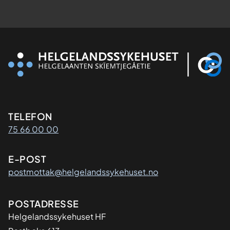
Kontaktinformasjon
TELEFON
75 66 00 00
E-POST
postmottak@helgelandssykehuset.no
Adresse
POSTADRESSE
Helgelandssykehuset HF