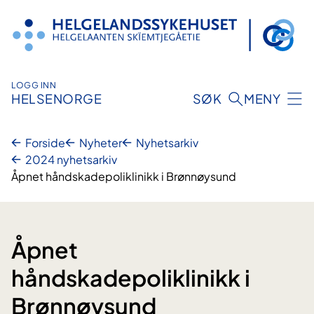
Hopp
til
innhold
LOGG INN
HELSENORGE
SØK
MENY
Forside
Nyheter
Nyhetsarkiv
2024 nyhetsarkiv
Åpnet håndskadepoliklinikk i Brønnøysund
Åpnet
håndskadepoliklinikk i
Brønnøysund