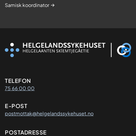
Samisk koordinator
Kontaktinformasjon
TELEFON
75 66 00 00
E-POST
postmottak@helgelandssykehuset.no
Adresse
POSTADRESSE