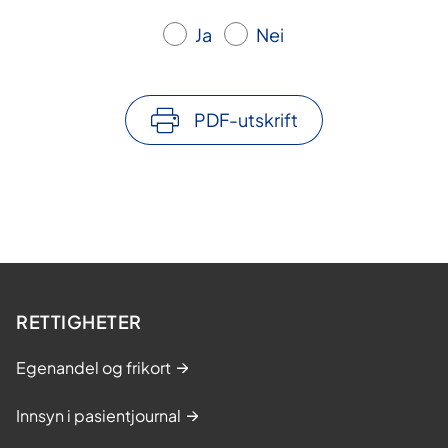
Ja
Nei
PDF-utskrift
RETTIGHETER
Egenandel og frikort
Innsyn i pasientjournal