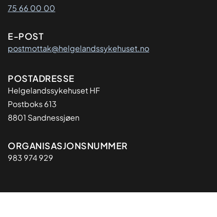
75 66 00 00
E-POST
postmottak@helgelandssykehuset.no
Adresse
POSTADRESSE
Helgelandssykehuset HF
Postboks 613
8801 Sandnessjøen
Organisasjon
ORGANISASJONSNUMMER
983 974 929