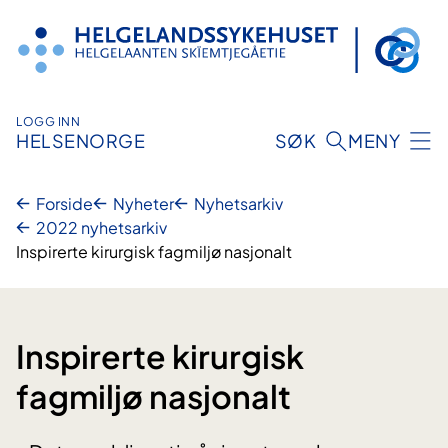
Hopp
til
innhold
LOGG INN
HELSENORGE
SØK
MENY
Forside
Nyheter
Nyhetsarkiv
2022 nyhetsarkiv
Inspirerte kirurgisk fagmiljø nasjonalt
Inspirerte kirurgisk
fagmiljø nasjonalt