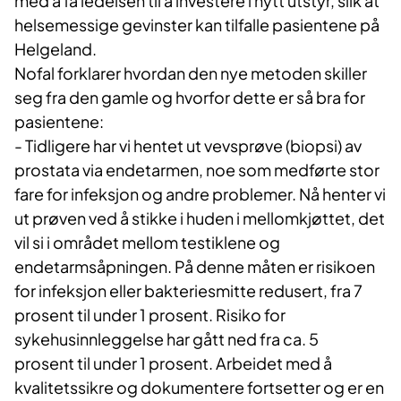
med å få ledelsen til å investere i nytt utstyr, slik at
helsemessige gevinster kan tilfalle pasientene på
Helgeland.
Nofal forklarer hvordan den nye metoden skiller
seg fra den gamle og hvorfor dette er så bra for
pasientene:
- Tidligere har vi hentet ut vevsprøve (biopsi) av
prostata via endetarmen, noe som medførte stor
fare for infeksjon og andre problemer. Nå henter vi
ut prøven ved å stikke i huden i mellomkjøttet, det
vil si i området mellom testiklene og
endetarmsåpningen. På denne måten er risikoen
for infeksjon eller bakteriesmitte redusert, fra 7
prosent til under 1 prosent. Risiko for
sykehusinnleggelse har gått ned fra ca. 5
prosent til under 1 prosent. Arbeidet med å
kvalitetssikre og dokumentere fortsetter og er en