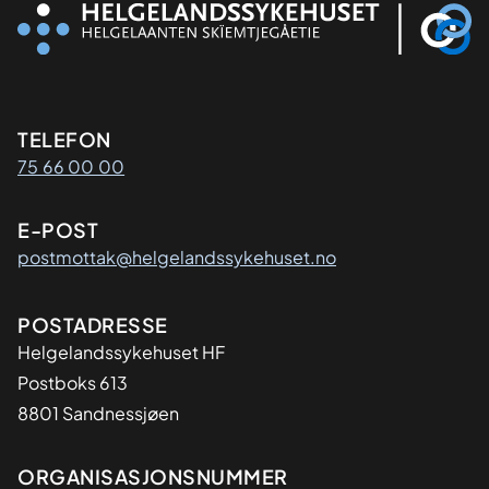
Kontaktinformasjon
TELEFON
75 66 00 00
E-POST
postmottak@helgelandssykehuset.no
Adresse
POSTADRESSE
Helgelandssykehuset HF
Postboks 613
8801 Sandnessjøen
Organisasjon
ORGANISASJONSNUMMER