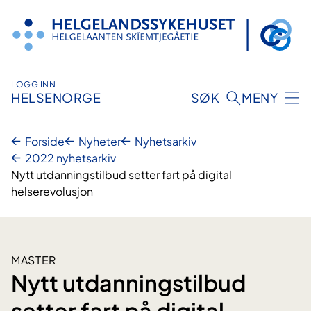
Hopp
til
innhold
LOGG INN
HELSENORGE
SØK
MENY
Forside
Nyheter
Nyhetsarkiv
2022 nyhetsarkiv
Nytt utdanningstilbud setter fart på digital
helserevolusjon
MASTER
Nytt utdanningstilbud
setter fart på digital