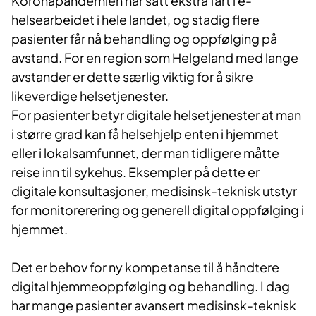
Koronapandemien har satt ekstra fart i e-
helsearbeidet i hele landet, og stadig flere
pasienter får nå behandling og oppfølging på
avstand. For en region som Helgeland med lange
avstander er dette særlig viktig for å sikre
likeverdige helsetjenester.
For pasienter betyr digitale helsetjenester at man
i større grad kan få helsehjelp enten i hjemmet
eller i lokalsamfunnet, der man tidligere måtte
reise inn til sykehus. Eksempler på dette er
digitale konsultasjoner, medisinsk-teknisk utstyr
for monitorerering og generell digital oppfølging i
hjemmet.
Det er behov for ny kompetanse til å håndtere
digital hjemmeoppfølging og behandling. I dag
har mange pasienter avansert medisinsk-teknisk