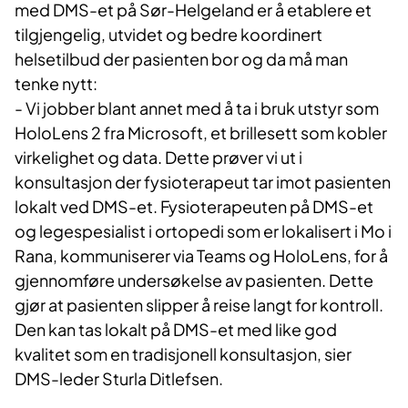
med DMS-et på Sør-Helgeland er å etablere et
tilgjengelig, utvidet og bedre koordinert
helsetilbud der pasienten bor og da må man
tenke nytt:
- Vi jobber blant annet med å ta i bruk utstyr som
HoloLens 2 fra Microsoft, et brillesett som kobler
virkelighet og data. Dette prøver vi ut i
konsultasjon der fysioterapeut tar imot pasienten
lokalt ved DMS-et. Fysioterapeuten på DMS-et
og legespesialist i ortopedi som er lokalisert i Mo i
Rana, kommuniserer via Teams og HoloLens, for å
gjennomføre undersøkelse av pasienten. Dette
gjør at pasienten slipper å reise langt for kontroll.
Den kan tas lokalt på DMS-et med like god
kvalitet som en tradisjonell konsultasjon, sier
DMS-leder Sturla Ditlefsen.