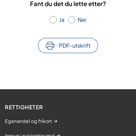
Fant du det du lette etter?
Ja
Nei
PDF-utskrift
RETTIGHETER
Egenandel og frikort
Innsyn i pasientjournal