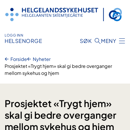
Hopp
til
innhold
LOGG INN
HELSENORGE
SØK
MENY
Forside
Nyheter
Prosjektet «Trygt hjem» skal gi bedre overganger
mellom sykehus og hjem
Prosjektet «Trygt hjem»
skal gi bedre overganger
mellom sykehus og hjem