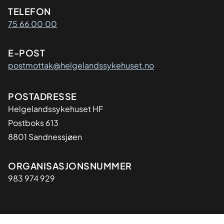
Kontaktinformasjon
TELEFON
75 66 00 00
E-POST
postmottak@helgelandssykehuset.no
Adresse
POSTADRESSE
Helgelandssykehuset HF
Postboks 613
8801 Sandnessjøen
Organisasjon
ORGANISASJONSNUMMER
983 974 929