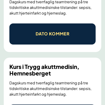
t
Dagskurs med tverrfaglig teamtrening på tre
tidskritiske akuttmedisinske tilstander: sepsis,
m
akutt hjerteinfarkt og hjerneslag.
e
d
K
i
u
s
DATO KOMMER
r
i
s
n
i
T
T
r
r
æ
Kurs i Trygg akuttmedisin,
y
n
Hemnesberget
g
a
Dagskurs med tverrfaglig teamtrening på tre
g
tidskritiske akuttmedisinske tilstander: sepsis,
a
akutt hjerteinfarkt og hjerneslag.
k
u