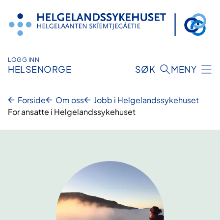
Hopp
til
innhold
LOGG INN
HELSENORGE
SØK
MENY
Forside
Om oss
Jobb i Helgelandssykehuset
For ansatte i Helgelandssykehuset