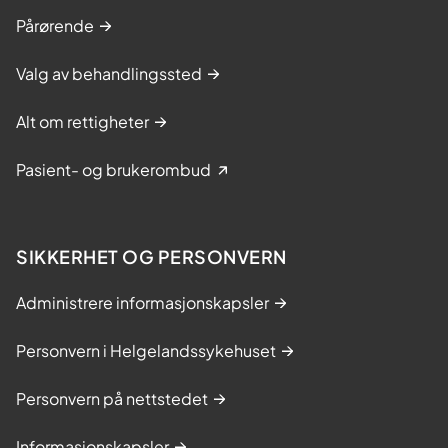
e
Pårørende
t
Valg av behandlingssted
Alt om rettigheter
Pasient- og brukerombud
SIKKERHET OG PERSONVERN
Administrere informasjonskapsler
Personvern i Helgelandssykehuset
Personvern på nettstedet
Informasjonskapsler