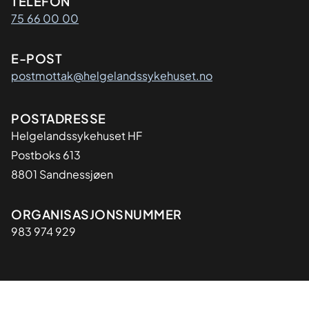
Kontaktinformasjon
TELEFON
75 66 00 00
E-POST
postmottak@helgelandssykehuset.no
Adresse
POSTADRESSE
Helgelandssykehuset HF
Postboks 613
8801 Sandnessjøen
Organisasjon
ORGANISASJONSNUMMER
983 974 929