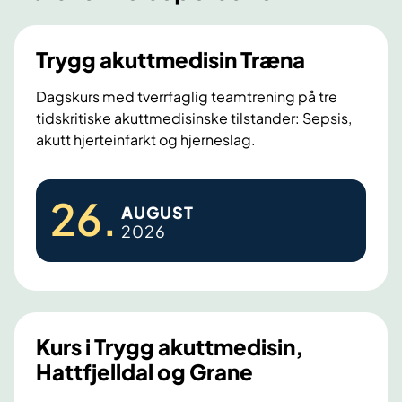
Trygg akuttmedisin Træna
Dagskurs med tverrfaglig teamtrening på tre
tidskritiske akuttmedisinske tilstander: Sepsis,
akutt hjerteinfarkt og hjerneslag.
T
26
.
AUGUST
r
2026
y
g
g
a
k
Kurs i Trygg akuttmedisin,
u
Hattfjelldal og Grane
t