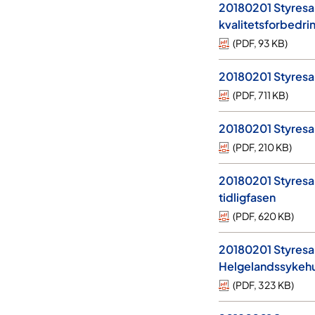
20180201 Styresak
kvalitetsforbedri
(
PDF
,
93 KB
)
20180201 Styresak
(
PDF
,
711 KB
)
20180201 Styresak
(
PDF
,
210 KB
)
20180201 Styresak
tidligfasen
(
PDF
,
620 KB
)
20180201 Styresak
Helgelandssykehus
(
PDF
,
323 KB
)