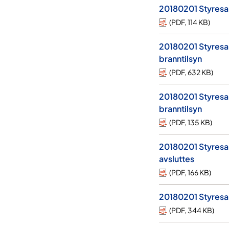
20180201 Styresak
(
PDF
,
114 KB
)
20180201 Styresak
branntilsyn
(
PDF
,
632 KB
)
20180201 Styresak
branntilsyn
(
PDF
,
135 KB
)
20180201 Styresak
avsluttes
(
PDF
,
166 KB
)
20180201 Styresak
(
PDF
,
344 KB
)