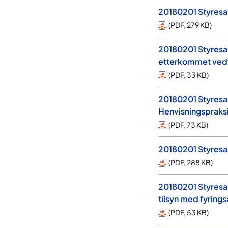
20180201 Styresak 
(
PDF
,
279 KB
)
20180201 Styresak
etterkommet ved
(
PDF
,
33 KB
)
20180201 Styresak
Henvisningspraks
(
PDF
,
73 KB
)
20180201 Styresak
(
PDF
,
288 KB
)
20180201 Styresak
tilsyn med fyring
(
PDF
,
53 KB
)