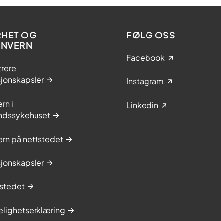
RHET OG
FØLG OSS
ONVERN
Facebook
trere
sjonskapsler
Instagram
rn i
Linkedin
ndssykehuset
rn på nettstedet
sjonskapsler
stedet
elighetserklæring