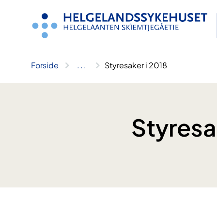
Hopp
til
innhold
Forside
..
.
Styresaker i 2018
Styresa