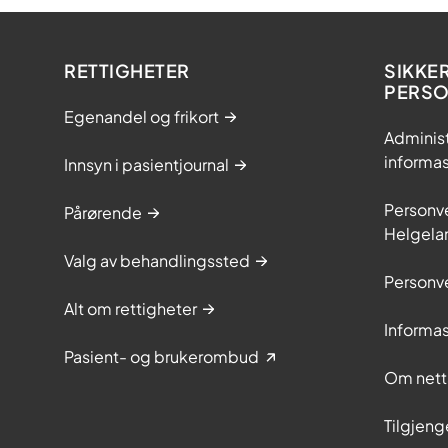
RETTIGHETER
SIKKE
PERS
Egenandel og frikort
Adminis
informa
Innsyn i pasientjournal
Personve
Pårørende
Helgela
Valg av behandlingssted
Personve
Alt om rettigheter
Informa
Pasient- og brukerombud
Om nett
Tilgjeng