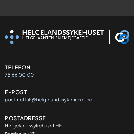
Kontaktinformasjon
TELEFON
75 66 00 00
E-POST
postmottak@helgelandssykehuset.no
Adresse
POSTADRESSE
Helgelandssykehuset HF
Postboks 613