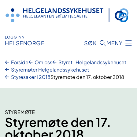
Hopp
til
innhold
LOGG INN
HELSENORGE
SØK
MENY
Forside
Om oss
Styret i Helgelandssykehuset
Styremøter Helgelandssykehuset
Styresaker i 2018
Styremøte den 17. oktober 2018
STYREMØTE
Styremøte den 17.
oktober 2018