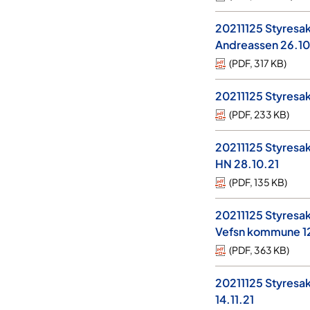
20211125 Styresak 
Andreassen 26.10
(
PDF
,
317 KB
)
20211125 Styresak
(
PDF
,
233 KB
)
20211125 Styresak
HN 28.10.21
(
PDF
,
135 KB
)
20211125 Styresa
Vefsn kommune 12
(
PDF
,
363 KB
)
20211125 Styresak 
14.11.21