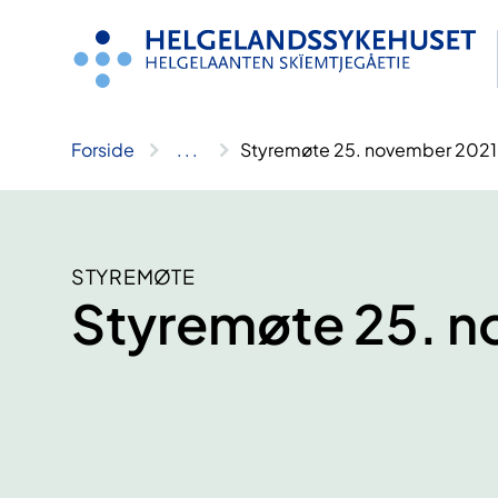
Hopp
til
innhold
Forside
..
.
Styremøte 25. november 2021
STYREMØTE
Styremøte 25. 