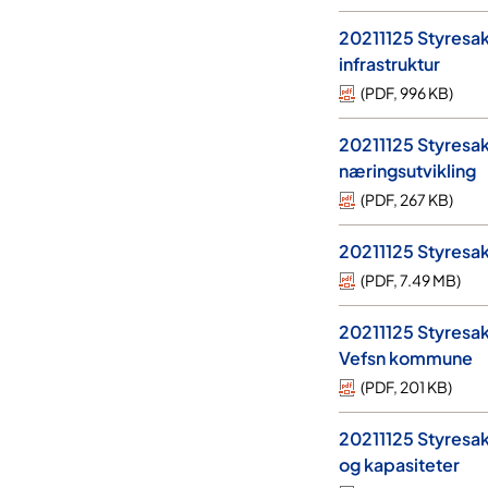
20211125 Styresak
infrastruktur
(
PDF
,
996 KB
)
20211125 Styresak
næringsutvikling
(
PDF
,
267 KB
)
20211125 Styresa
(
PDF
,
7.49 MB
)
20211125 Styresak
Vefsn kommune
(
PDF
,
201 KB
)
20211125 Styresa
og kapasiteter