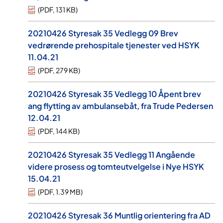
(
PDF
,
131 KB
)
20210426 Styresak 35 Vedlegg 09 Brev
vedrørende prehospitale tjenester ved HSYK
11.04.21
(
PDF
,
279 KB
)
20210426 Styresak 35 Vedlegg 10 Åpent brev
ang flytting av ambulansebåt, fra Trude Pedersen
12.04.21
(
PDF
,
144 KB
)
20210426 Styresak 35 Vedlegg 11 Angående
videre prosess og tomteutvelgelse i Nye HSYK
15.04.21
(
PDF
,
1.39 MB
)
20210426 Styresak 36 Muntlig orientering fra AD