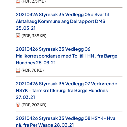
(
PDF
,
2.5 MB
)
20210426 Styresak 35 Vedlegg 05b Svar til
Alstahaug Kommune ang Delrapport DMS
25.03.21
(
PDF
,
339 KB
)
20210426 Styresak 35 Vedlegg 06
Mailkorrespondanse med Tollåli i HN , fra Børge
Hundnes 25.03.21
(
PDF
,
78 KB
)
20210426 Styresak 35 Vedlegg 07 Vedrørende
HSYK - tarmkreftkirurgi fra Børge Hundnes
27.03.21
(
PDF
,
202 KB
)
20210426 Styresak 35 Vedlegg 08 HSYK- Hva
nå, fra Per Waage 28.03.21