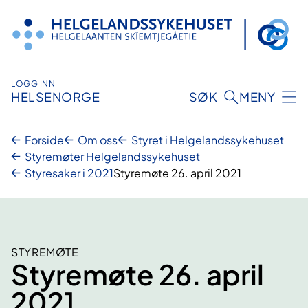
Hopp
til
innhold
LOGG INN
HELSENORGE
SØK
MENY
Forside
Om oss
Styret i Helgelandssykehuset
Styremøter Helgelandssykehuset
Styresaker i 2021
Styremøte 26. april 2021
STYREMØTE
Styremøte 26. april
2021