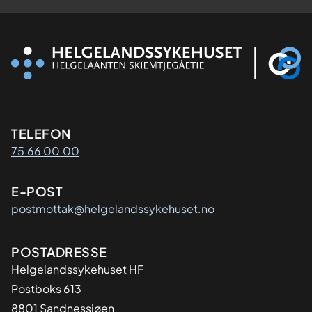
Kontaktinformasjon
TELEFON
75 66 00 00
E-POST
postmottak@helgelandssykehuset.no
Adresse
POSTADRESSE
Helgelandssykehuset HF
Postboks 613
8801 Sandnessjøen