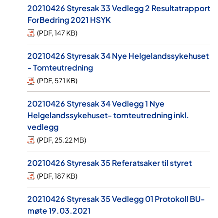
20210426 Styresak 33 Vedlegg 2 Resultatrapport
ForBedring 2021 HSYK
(
PDF
,
147 KB
)
20210426 Styresak 34 Nye Helgelandssykehuset
- Tomteutredning
(
PDF
,
571 KB
)
20210426 Styresak 34 Vedlegg 1 Nye
Helgelandssykehuset- tomteutredning inkl.
vedlegg
(
PDF
,
25.22 MB
)
20210426 Styresak 35 Referatsaker til styret
(
PDF
,
187 KB
)
20210426 Styresak 35 Vedlegg 01 Protokoll BU-
møte 19.03.2021