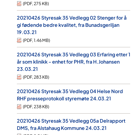
(
PDF
,
275 KB
)
20210426 Styresak 35 Vedlegg 02 Stenger for å
gi fødende bedre kvalitet, fra Bunadsgeriljan
19.03.21
(
PDF
,
1.46 MB
)
20210426 Styresak 35 Vedlegg 03 Erfaring etter 1
år som klinikk - enhet for PHR, fra H.Johansen
23.03.21
(
PDF
,
283 KB
)
20210426 Styresak 35 Vedlegg 04 Helse Nord
RHF presseprotokoll styremøte 24.03.21
(
PDF
,
238 KB
)
20210426 Styresak 35 Vedlegg 05a Delrapport
DMS, fra Alstahaug Kommune 24.03.21