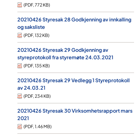
(
PDF
,
772 KB
)
20210426 Styresak 28 Godkjenning av innkalling
og saksliste
(
PDF
,
132 KB
)
20210426 Styresak 29 Godkjenning av
styreprotokoll fra styremøte 24.03.2021
(
PDF
,
135 KB
)
20210426 Styresak 29 Vedlegg 1 Styreprotokoll
av 24.03.21
(
PDF
,
234 KB
)
20210426 Styresak 30 Virksomhetsrapport mars
2021
(
PDF
,
1.46 MB
)