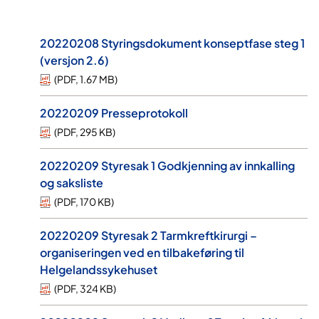
20220208 Styringsdokument konseptfase steg 1
(versjon 2.6)
(
PDF
,
1.67 MB
)
20220209 Presseprotokoll
(
PDF
,
295 KB
)
20220209 Styresak 1 Godkjenning av innkalling
og saksliste
(
PDF
,
170 KB
)
20220209 Styresak 2 Tarmkreftkirurgi –
organiseringen ved en tilbakeføring til
Helgelandssykehuset
(
PDF
,
324 KB
)