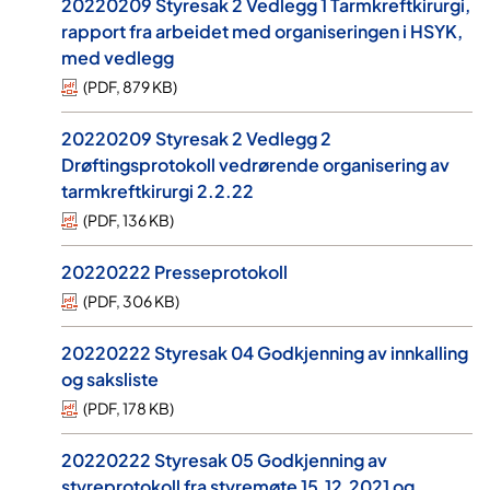
20220209 Styresak 2 Vedlegg 1 Tarmkreftkirurgi,
rapport fra arbeidet med organiseringen i HSYK,
med vedlegg
(
PDF
,
879 KB
)
20220209 Styresak 2 Vedlegg 2
Drøftingsprotokoll vedrørende organisering av
tarmkreftkirurgi 2.2.22
(
PDF
,
136 KB
)
20220222 Presseprotokoll
(
PDF
,
306 KB
)
20220222 Styresak 04 Godkjenning av innkalling
og saksliste
(
PDF
,
178 KB
)
20220222 Styresak 05 Godkjenning av
styreprotokoll fra styremøte 15.12.2021 og