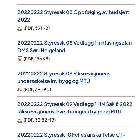
20220222 Styresak 08 Oppfølging av budsjett
2022
(
PDF
,
591 KB
)
20220222 Styresak 08 Vedlegg 1 Innfasingsplan
DMS Sør-Helgeland
(
PDF
,
156 KB
)
20220222 Styresak 09 Riksrevisjonens
undersøkelse inv bygg og MTU
(
PDF
,
393 KB
)
20220222 Styresak 09 Vedlegg 1 HN Sak 8 2022
Riksrevisjonens Investeringer i bygg og MTU
(
PDF
,
32.82 MB
)
20220222 Styresak 10 Felles anskaffelse CT-