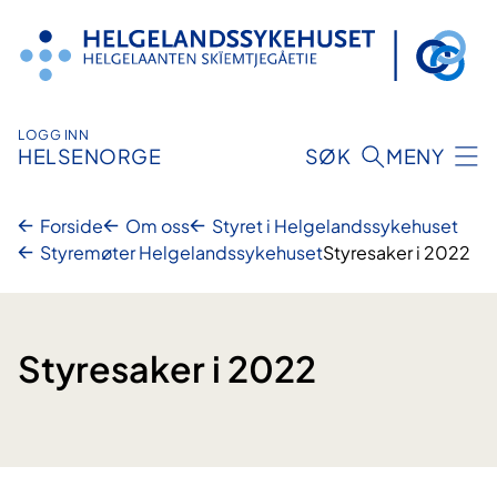
Hopp
til
innhold
LOGG INN
HELSENORGE
SØK
MENY
Forside
Om oss
Styret i Helgelandssykehuset
Styremøter Helgelandssykehuset
Styresaker i 2022
Styresaker i 2022