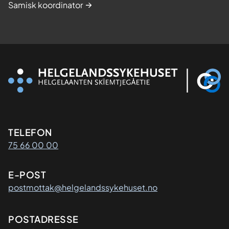
Samisk koordinator
Kontaktinformasjon
TELEFON
75 66 00 00
E-POST
postmottak@helgelandssykehuset.no
Adresse
POSTADRESSE