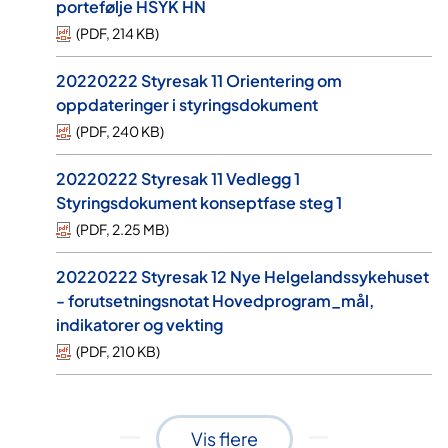
portefølje HSYK HN
(
PDF
,
214 KB
)
20220222 Styresak 11 Orientering om
oppdateringer i styringsdokument
(
PDF
,
240 KB
)
20220222 Styresak 11 Vedlegg 1
Styringsdokument konseptfase steg 1
(
PDF
,
2.25 MB
)
20220222 Styresak 12 Nye Helgelandssykehuset
- forutsetningsnotat Hovedprogram_mål,
indikatorer og vekting
(
PDF
,
210 KB
)
Vis flere