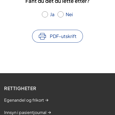
Fant du det du lette etter?
Ja
Nei
PDF-utskrift
RETTIGHETER
Egenandel og frikort
Innsyn i pasientjournal