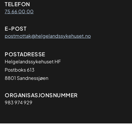
Kontaktinformasjon
TELEFON
75 66 00 00
E-POST
postmottak@helgelandssykehuset.no
Adresse
POSTADRESSE
Helgelandssykehuset HF
Postboks 613
8801 Sandnessjøen
Organisasjon
ORGANISASJONSNUMMER
983 974 929