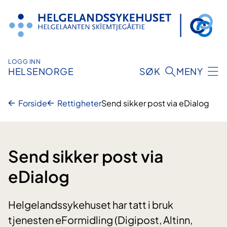
Hopp
til
innhold
LOGG INN
HELSENORGE
SØK
MENY
Forside
Rettigheter
Send sikker post via eDialog
Send sikker post via
eDialog
Helgelandssykehuset har tatt i bruk
tjenesten eFormidling (Digipost, Altinn,