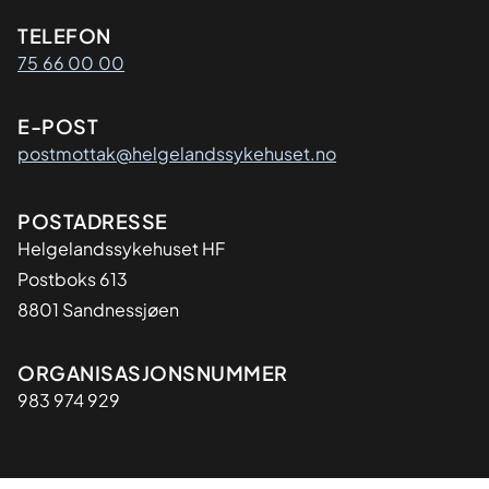
Kontaktinformasjon
TELEFON
75 66 00 00
E-POST
postmottak@helgelandssykehuset.no
Adresse
POSTADRESSE
Helgelandssykehuset HF
Postboks 613
8801 Sandnessjøen
Organisasjon
ORGANISASJONSNUMMER
983 974 929