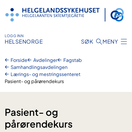
Hopp
til
innhold
LOGG INN
HELSENORGE
SØK
MENY
Forside
Avdelinger
Fagstab
Samhandlingsavdelingen
Lærings- og mestringssenteret
Pasient- og pårørendekurs
Pasient- og
pårørendekurs