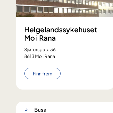
Helgelandssykehuset
Mo i Rana
Sjøforsgata 36
8613 Mo i Rana
Finn frem
Buss