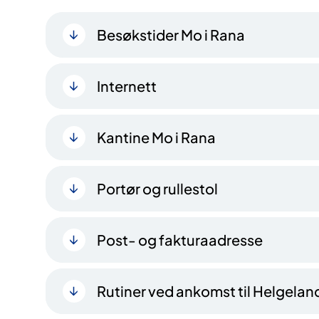
Besøkstider Mo i Rana
Internett
Kantine Mo i Rana
Portør og rullestol
Post- og fakturaadresse
Rutiner ved ankomst til Helgela