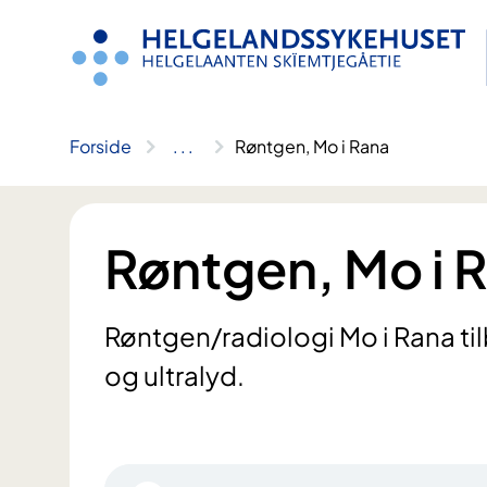
Hopp
til
innhold
Forside
..
.
Røntgen, Mo i Rana
Røntgen, Mo i 
Røntgen/radiologi Mo i Rana til
og ultralyd.