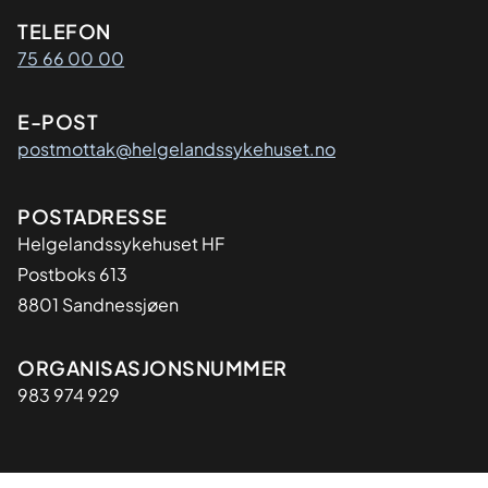
Kontaktinformasjon
TELEFON
75 66 00 00
E-POST
postmottak@helgelandssykehuset.no
Adresse
POSTADRESSE
Helgelandssykehuset HF
Postboks 613
8801 Sandnessjøen
Organisasjon
ORGANISASJONSNUMMER
983 974 929