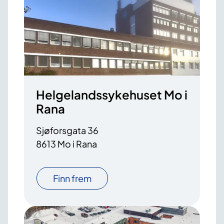
Helgelandssykehuset Mo i
Rana
Sjøforsgata 36
8613 Mo i Rana
Finn frem