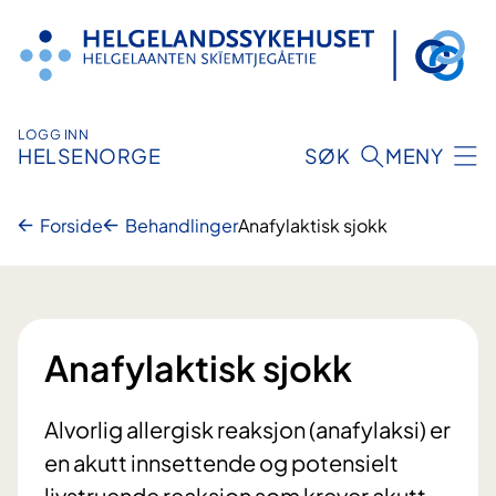
Hopp
til
innhold
LOGG INN
HELSENORGE
SØK
MENY
Forside
Behandlinger
Anafylaktisk sjokk
Anafylaktisk sjokk
Alvorlig allergisk reaksjon (anafylaksi) er
en akutt innsettende og potensielt
livstruende reaksjon som krever akutt