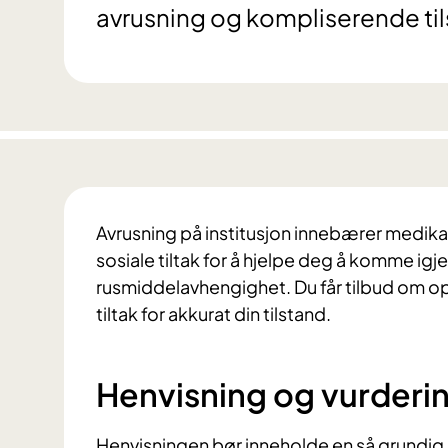
avrusning og kompliserende til
Avrusning på institusjon innebærer medik
sosiale tiltak for å hjelpe deg å komme i
rusmiddelavhengighet. Du får tilbud om opp
tiltak for akkurat din tilstand.
Henvisning og vurderi
Henvisningen bør inneholde en så grundig 