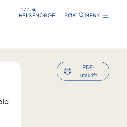
LOGG INN
HELSENORGE
SØK
MENY
PDF-
utskrift
old