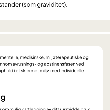
stander (som graviditet).
amentelle, medisinske, miljøterapeutiske og
gjennom avrusnings- og abstinensfasen ved
hold i et skjermet miljø med individuelle
ng
som mulig kartlegging av ditt rusmiddelbruk,