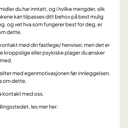
idler du har inntatt, og i hvilke mengder, slik
akene kan tilpasses ditt behov på best mulig
ing, og vet hva som fungerer best for deg, er
 om dette.
 kontakt med din fastlege/ henviser, men det er
e kroppslige eller psykiske plager du ønsker
g med.
 sliter med egenmotivasjonen før innleggelsen.
ra om dette.
ta kontakt med oss.
dlingsstedet, les mer her: