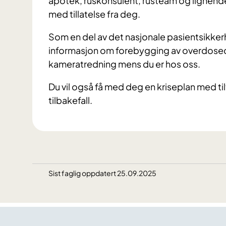
apotek, ruskonsulent, rusteam og lignend
med tillatelse fra deg.
Som en del av det nasjonale pasientsikkerh
informasjon om forebygging av overdosedø
kameratredning mens du er hos oss.
Du vil også få med deg en kriseplan med til
tilbakefall.
Sist faglig oppdatert 25.09.2025