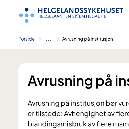
Hopp
til
innhold
Forside
..
.
Avrusning på institusjon
Avrusning på in
Avrusning på institusjon bør vur
er tilstede: Avhengighet av fle
blandingsmisbruk av flere rusmi