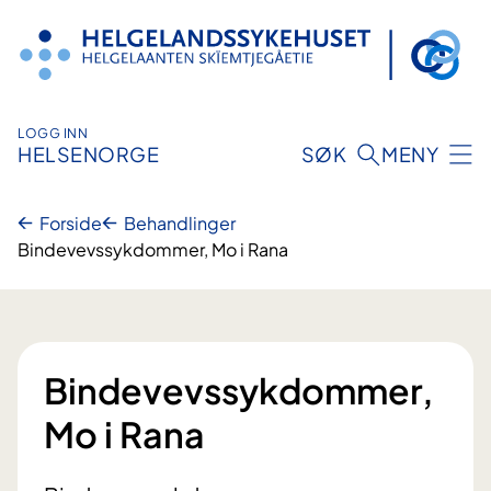
Hopp
til
innhold
LOGG INN
HELSENORGE
SØK
MENY
Forside
Behandlinger
Bindevevssykdommer, Mo i Rana
Bindevevssykdommer,
Mo i Rana