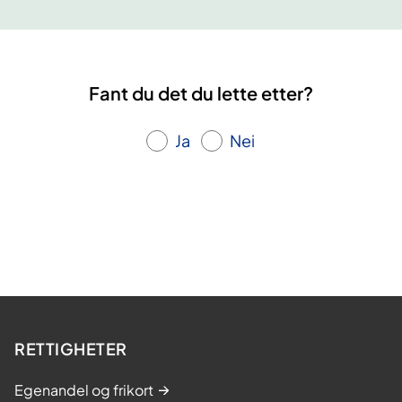
l
e
r
o
Fant du det du lette etter?
s
e
Ja
Nei
,
l
æ
r
i
n
g
s
RETTIGHETER
-
o
Egenandel og frikort