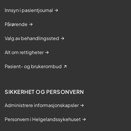
g
m
Innsyn i pasientjournal
e
Pårørende
s
t
Valg av behandlingssted
r
i
Alt om rettigheter
n
g
Pasient- og brukerombud
s
k
u
SIKKERHET OG PERSONVERN
r
s
Administrere informasjonskapsler
Personvern i Helgelandssykehuset