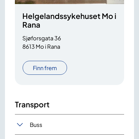
Helgelandssykehuset Mo i
Rana
Sjøforsgata 36
8613 Mo i Rana
Finn frem
Transport
Buss