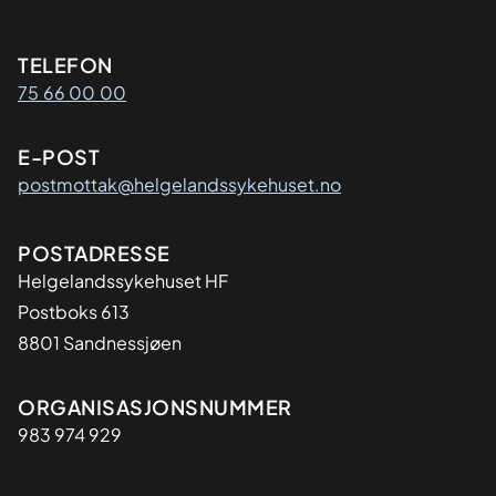
Kontaktinformasjon
TELEFON
75 66 00 00
E-POST
postmottak@helgelandssykehuset.no
Adresse
POSTADRESSE
Helgelandssykehuset HF
Postboks 613
8801 Sandnessjøen
Organisasjon
ORGANISASJONSNUMMER
983 974 929