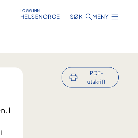
LOGG INN
HELSENORGE
SØK
MENY
PDF-
utskrift
. I
i