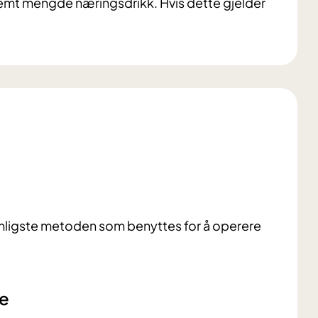
stemt mengde næringsdrikk.
Hvis dette gjelder
anligste metoden som benyttes for å operere
e