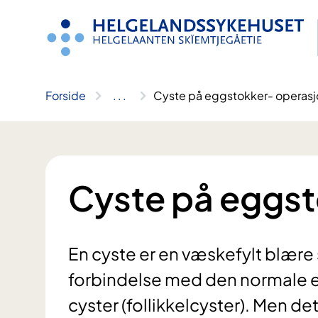
Hopp
til
innhold
Forside
..
.
Cyste på eggstokker- operasj
Cyste på eggst
En cyste er en væskefylt blære
forbindelse med den normale 
cyster (follikkelcyster). Men de