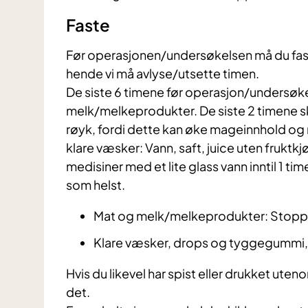
Faste
​Før operasjonen/undersøkelsen må du fast
hende vi må avlyse/utsette timen.
De siste 6 timene før operasjon/undersøkel
melk/melkeprodukter. De siste 2 timene 
røyk, fordi dette kan øke mageinnhold og m
klare væsker: Vann, saft, juice uten fruktkj
medisiner med et lite glass vann inntil 1 ti
som helst.
Mat og melk/melkeprodukter: Stoppe
Klare væsker, drops og tyggegummi, 
Hvis du likevel har spist eller drukket ute
det.