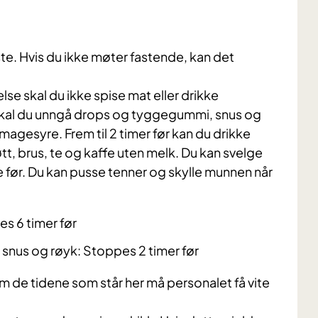
e. Hvis du ikke møter fastende, kan det
se skal du ikke spise mat eller drikke
skal du unngå drops og tyggegummi, snus og
agesyre. Frem til 2 timer før kan du drikke
øtt, brus, te og kaffe uten melk. Du kan svelge
me før. Du kan pusse tenner og skylle munnen når
s 6 timer før
snus og røyk: Stoppes 2 timer før
nom de tidene som står her må personalet få vite