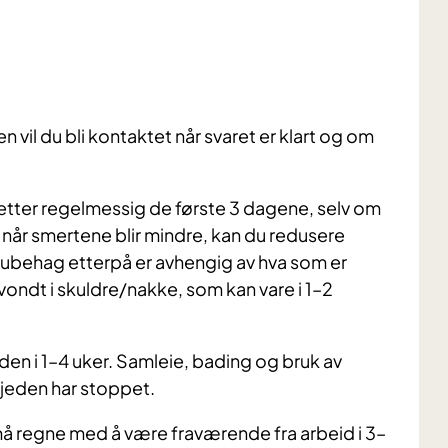
vil du bli kontaktet når svaret er klart og om
etter regelmessig de første 3 dagene, selv om
 når smertene blir mindre, kan du redusere
/ubehag etterpå er avhengig av hva som er
ondt i skuldre/nakke, som kan vare i 1–2
eden i 1–4 uker. Samleie, bading og bruk av
kjeden har stoppet.
 må regne med å være fraværende fra arbeid i 3–