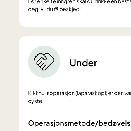
Før enkelte inngrep skal du drikke en be
deg, vil du få beskjed.
Under
Kikkhullsoperasjon (laparaskopi) er den v
cyste.
Operasjonsmetode/bedøvels