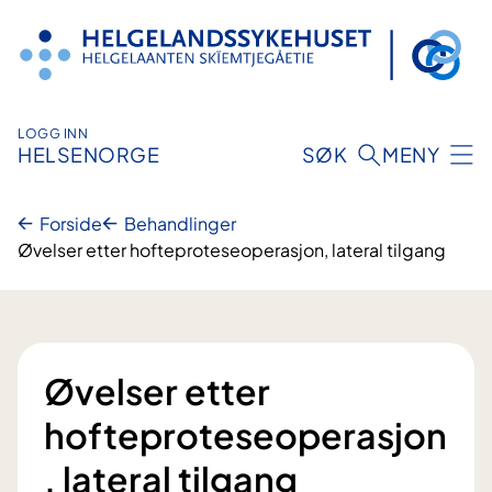
Hopp
til
innhold
LOGG INN
HELSENORGE
SØK
MENY
Forside
Behandlinger
Øvelser etter hofteproteseoperasjon, lateral tilgang
Øvelser etter
hofteproteseoperasjon
, lateral tilgang