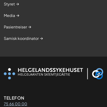
Styret
Media
Pasientreiser
Samisk koordinator
Kontaktinformasjon
TELEFON
75 66 00 00