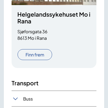
Helgelandssykehuset Mo i
Rana
Sjøforsgata 36
8613 Mo i Rana
Finn frem
Transport
Buss