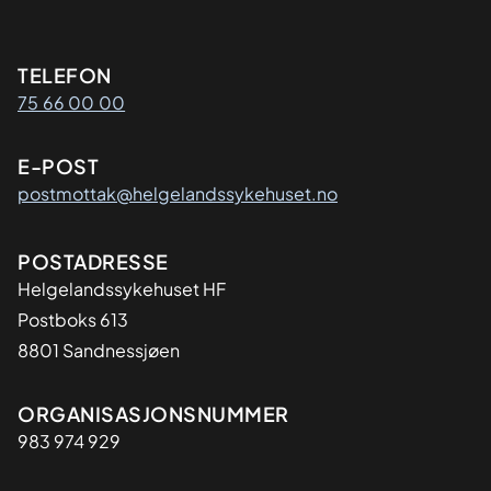
Kontaktinformasjon
TELEFON
75 66 00 00
E-POST
postmottak@helgelandssykehuset.no
Adresse
POSTADRESSE
Helgelandssykehuset HF
Postboks 613
8801 Sandnessjøen
Organisasjon
ORGANISASJONSNUMMER
983 974 929