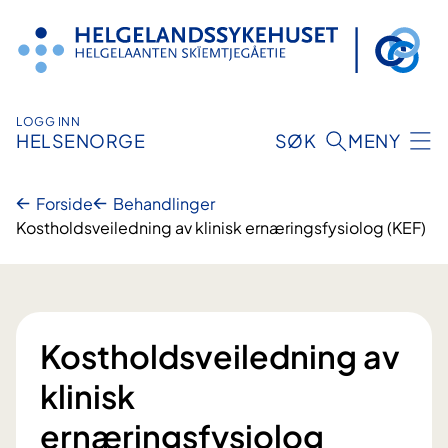
Hopp
til
innhold
LOGG INN
HELSENORGE
SØK
MENY
Forside
Behandlinger
Kostholdsveiledning av klinisk ernæringsfysiolog (KEF)
Kostholdsveiledning av
klinisk
ernæringsfysiolog