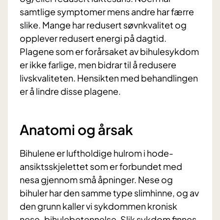
samtlige symptomer mens andre har færre
slike. Mange har redusert søvnkvalitet og
opplever redusert energi på dagtid.
Plagene som er forårsaket av bihulesykdom
er ikke farlige, men bidrar til å redusere
livskvaliteten. Hensikten med behandlingen
er å lindre disse plagene.
Anatomi og årsak
Bihulene er luftholdige hulrom i hode-
ansiktsskjelettet som er forbundet med
nesa gjennom små åpninger. Nese og
bihuler har den samme type slimhinne, og av
den grunn kaller vi sykdommen kronisk
nese-bihulebetennelse. Slik sykdom finnes