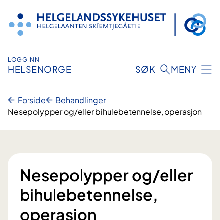
Hopp
til
innhold
LOGG INN
HELSENORGE
SØK
MENY
Forside
Behandlinger
Nesepolypper og/eller bihulebetennelse, operasjon
Nesepolypper og/eller
bihulebetennelse,
operasjon