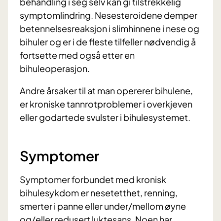
behandling i seg selv kan gi tilstrekkelig
symptomlindring. Nesesteroidene demper
betennelsesreaksjon i slimhinnene i nese og
bihuler og er i de fleste tilfeller nødvendig å
fortsette med også etter en
bihuleoperasjon.
Andre årsaker til at man opererer bihulene,
er kroniske tannrotproblemer i overkjeven
eller godartede svulster i bihulesystemet.
Symptomer
Symptomer forbundet med kronisk
bihulesykdom er nesetetthet, renning,
smerter i panne eller under/mellom øyne
og/eller redusert luktesans. Noen har