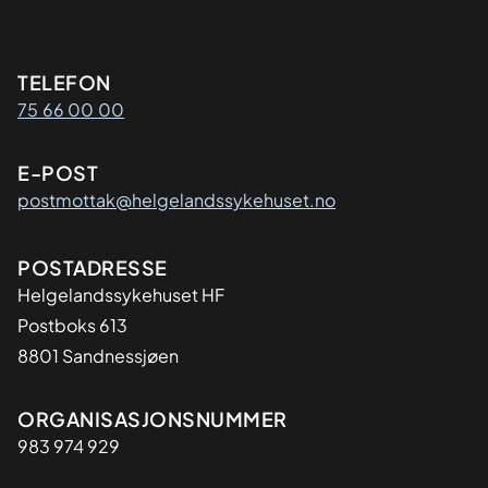
Kontaktinformasjon
TELEFON
75 66 00 00
E-POST
postmottak@helgelandssykehuset.no
Adresse
POSTADRESSE
Helgelandssykehuset HF
Postboks 613
8801 Sandnessjøen
Organisasjon
ORGANISASJONSNUMMER
983 974 929