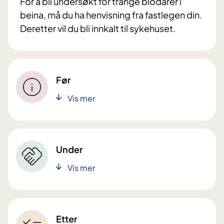
For å bli undersøkt for trange blodårer i
beina, må du ha henvisning fra fastlegen din.
Deretter vil du bli innkalt til sykehuset.
Før
Vis mer
Under
Vis mer
Etter