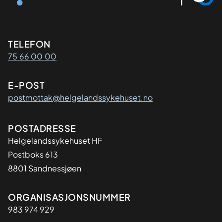
Kontaktinformasjon
TELEFON
75 66 00 00
E-POST
postmottak@helgelandssykehuset.no
Adresse
POSTADRESSE
Helgelandssykehuset HF
Postboks 613
8801 Sandnessjøen
Organisasjon
ORGANISASJONSNUMMER
983 974 929