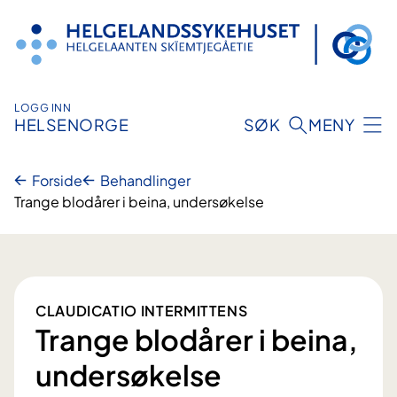
Hopp
til
innhold
LOGG INN
HELSENORGE
SØK
MENY
Forside
Behandlinger
Trange blodårer i beina, undersøkelse
CLAUDICATIO INTERMITTENS
Trange blodårer i beina,
undersøkelse