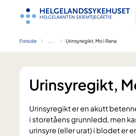
Hopp
til
innhold
Forside
..
.
Urinsyregikt, Mo i Rana
Urinsyregikt, M
Urinsyregikt er en akutt betenne
i storetåens grunnledd, men ka
urinsyre (eller urat) i blodet e