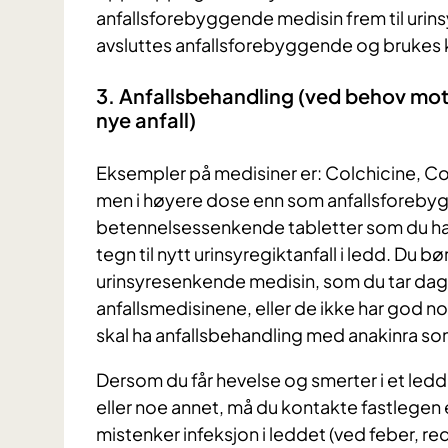
anfallsforebyggende medisin frem til urins
avsluttes anfallsforebyggende og brukes ku
3. Anfallsbehandling (ved behov mot
nye anfall)
Eksempler på medisiner er: Colchicine, Co
men i høyere dose enn som anfallsforebyg
betennelsessenkende tabletter som du har 
tegn til nytt urinsyregiktanfall i ledd. Du bø
urinsyresenkende medisin, som du tar dagli
anfallsmedisinene, eller de ikke har god 
skal ha anfallsbehandling med anakinra so
Dersom du får hevelse og smerter i et ledd o
eller noe annet, må du kontakte fastlegen 
mistenker infeksjon i leddet (ved feber, re