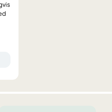
gvis
ed