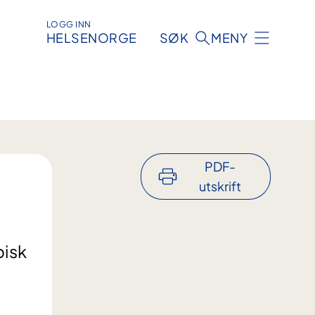
LOGG INN
HELSENORGE
SØK
MENY
PDF-
utskrift
pisk