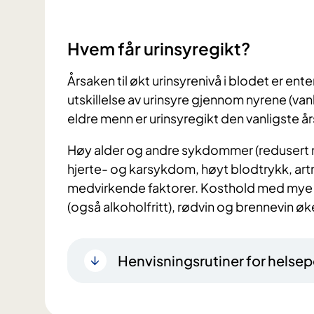
Hvem får urinsyregikt?
Årsaken til økt urinsyrenivå i blodet er ente
utskillelse av urinsyre gjennom nyrene (va
eldre menn er urinsyregikt den vanligste å
Høy alder og andre sykdommer (redusert ny
hjerte- og karsykdom, høyt blodtrykk, artro
medvirkende faktorer. Kosthold med mye rø
(også alkoholfritt), rødvin og brennevin øk
Henvisningsrutiner for helsep