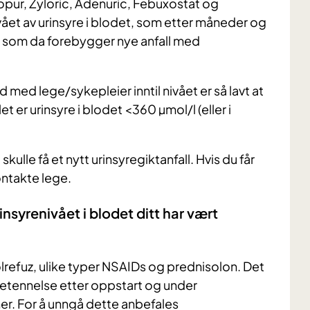
lopur, Zyloric, Adenuric, Febuxostat og
ået av urinsyre i blodet, som etter måneder og
dd, som da forebygger nye anfall med
ed lege/sykepleier inntil nivået er så lavt at
 er urinsyre i blodet <360 µmol/l (eller i
ulle få et nytt urinsyregiktanfall. Hvis du får
ontakte lege.
insyrenivået i blodet ditt har vært
lrefuz, ulike typer NSAIDs og prednisolon. Det
betennelse etter oppstart og under
r. For å unngå dette anbefales