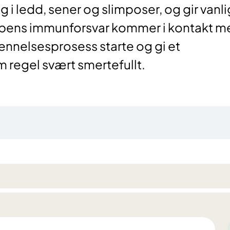
g i ledd, sener og slimposer, og gir vanli
ppens immunforsvar kommer i kontakt m
tennelsesprosess starte og gi et
m regel svært smertefullt.