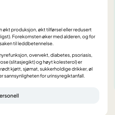
n økt produksjon, økt tilførsel eller redusert
nligst). Forekomsten øker med alderen, og for
rsaken til leddbetennelse.
refunksjon, overvekt, diabetes, psoriasis,
se (slitasjegikt) og høyt kolesterol) er
dt kjøtt, sjømat, sukkerholdige drikker, øl
er sannsynligheten for urinsyregiktanfall.
ersonell