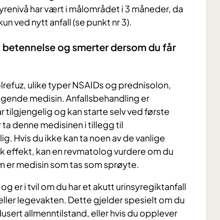
yrenivå har vært i målområdet i 3 måneder, da
n ved nytt anfall (se punkt nr 3).
 betennelse og smerter dersom du får
lrefuz, ulike typer NSAIDs og prednisolon,
gende medisin. Anfallsbehandling er
tilgjengelig og kan starte selv ved første
r ta denne medisinen i tillegg til
g. Hvis du ikke kan ta noen av de vanlige
nok effekt, kan en revmatolog vurdere om du
m er medisin som tas som sprøyte.
g er i tvil om du har et akutt urinsyregiktanfall
eller legevakten. Dette gjelder spesielt om du
dusert allmenntilstand, eller hvis du opplever