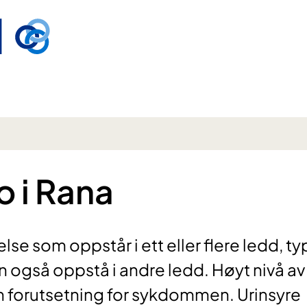
o i Rana
lse som oppstår i ett eller flere ledd, ty
n også oppstå i andre ledd. Høyt nivå av
r en forutsetning for sykdommen. Urinsyre