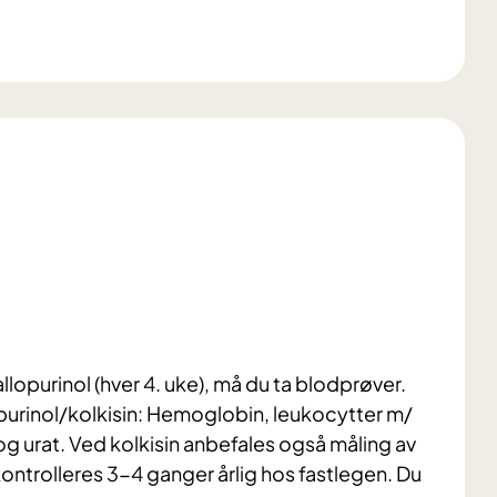
llopurinol (hver 4. uke), må du ta blodprøver.
purinol/kolkisin: Hemoglobin, leukocytter m/
 og urat. Ved kolkisin anbefales også måling av
kontrolleres 3-4 ganger årlig hos fastlegen. Du