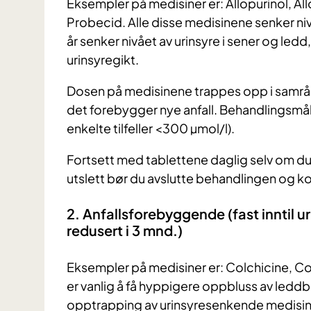
Eksempler på medisiner er: Allopurinol, Al
Probecid. Alle disse medisinene senker niv
år senker nivået av urinsyre i sener og le
urinsyregikt.
Dosen på medisinene trappes opp i samråd m
det forebygger nye anfall. Behandlingsmålet
enkelte tilfeller <300 µmol/l).
Fortsett med tablettene daglig selv om du sk
utslett bør du avslutte behandlingen og k
2. Anfallsforebyggende (fast inntil ur
redusert i 3 mnd.)
Eksempler på medisiner er: Colchicine, Co
er vanlig å få hyppigere oppbluss av ledd
opptrapping av urinsyresenkende medisine