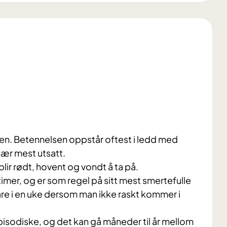
gen. Betennelsen oppstår oftest i ledd med
knær mest utsatt.
blir rødt, hovent og vondt å ta på.
 timer, og er som regel på sitt mest smertefulle
are i en uke dersom man ikke raskt kommer i
 episodiske, og det kan gå måneder til år mellom