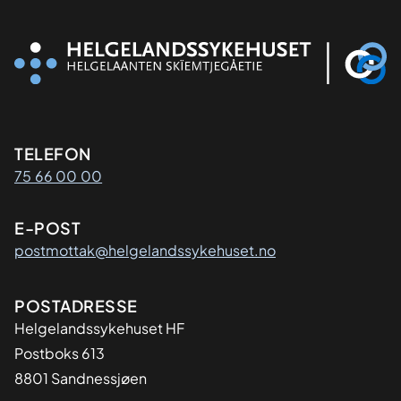
Kontaktinformasjon
TELEFON
75 66 00 00
E-POST
postmottak@helgelandssykehuset.no
Adresse
POSTADRESSE
Helgelandssykehuset HF
Postboks 613
8801 Sandnessjøen