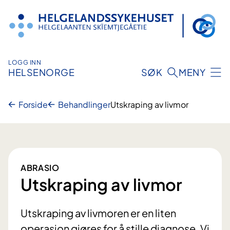
Hopp
til
innhold
LOGG INN
HELSENORGE
SØK
MENY
Forside
Behandlinger
Utskraping av livmor
ABRASIO
Utskraping av livmor
Utskraping av livmoren er en liten
operasjon gjøres for å stille diagnose. Vi