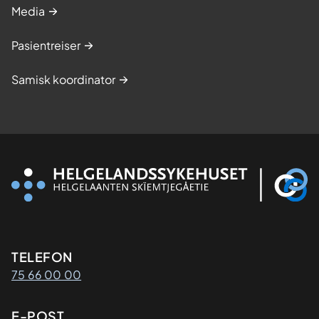
Media
Pasientreiser
Samisk koordinator
Kontaktinformasjon
TELEFON
75 66 00 00
E-POST