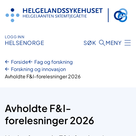
Hopp
til
innhold
LOGG INN
HELSENORGE
SØK
MENY
Forside
Fag og forskning
Forskning og innovasjon
Avholdte F&I-forelesninger 2026
Avholdte F&I-
forelesninger 2026