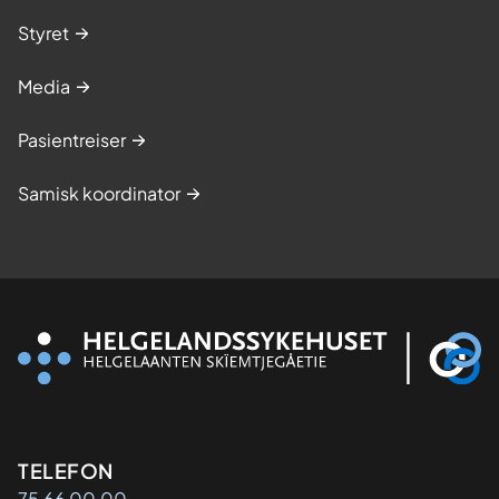
Styret
Media
Pasientreiser
Samisk koordinator
Kontaktinformasjon
TELEFON
75 66 00 00