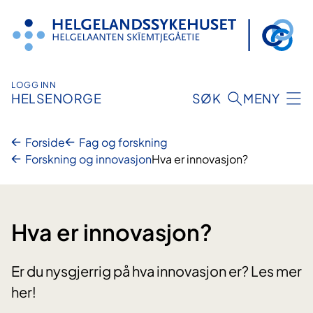
Hopp
til
innhold
LOGG INN
HELSENORGE
SØK
MENY
Forside
Fag og forskning
Forskning og innovasjon
Hva er innovasjon?
Hva er innovasjon?
Er du nysgjerrig på hva innovasjon er? Les mer
her!