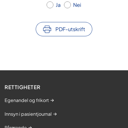
Ja
Nei
PDF-utskrift
RETTIGHETER
Egenandel og frikort
Innsyn i pasientjournal
Pårørende