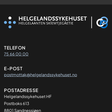
Kontaktinformasjon
TELEFON
75 66 00 00
E-POST
postmottak@helgelandssykehuset.no
Adresse
POSTADRESSE
Helgelandssykehuset HF
Postboks 613
8801 Sandnessjøen