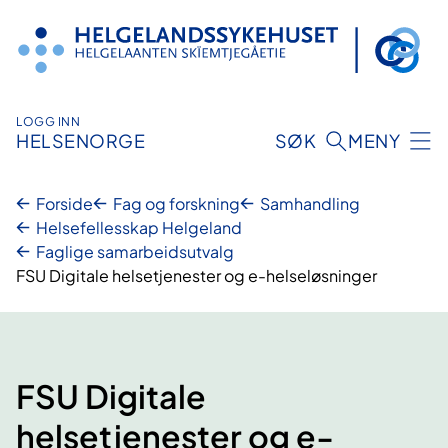
Hopp
til
innhold
LOGG INN
HELSENORGE
SØK
MENY
Forside
Fag og forskning
Samhandling
Helsefellesskap Helgeland
Faglige samarbeidsutvalg
FSU Digitale helsetjenester og e-helseløsninger
FSU Digitale
helsetjenester og e-