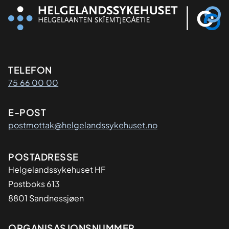
Kontaktinformasjon
TELEFON
75 66 00 00
E-POST
postmottak@helgelandssykehuset.no
Adresse
POSTADRESSE
Helgelandssykehuset HF
Postboks 613
8801 Sandnessjøen
ORGANISASJONSNUMMER