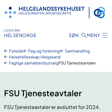
Hopp
til
innhold
LOGG INN
HELSENORGE
SØK
MENY
Forside
Fag og forskning
Samhandling
Helsefellesskap Helgeland
Faglige samarbeidsutvalg
FSU Tjenesteavtaler
FSU Tjenesteavtaler
FSU Tjenesteavtaler er avsluttet for 2024.