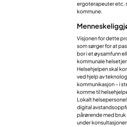
ergoterapeuter etc. s
kommune.
Menneskeliggj
Visjonen for dette pr
som sørger for at pas
bor i et øysamfunn el
kommunale helsetjen
Helsehjelpen skal ko
ved hjelp av teknolo
kommunikasjon – i ste
komme til helsehjelp
Lokalt helsepersonell
digital avstandsoppfø
pårørende med bruk a
under konsultasjonen 