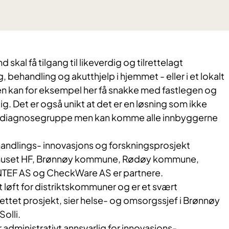
 skal få tilgang til likeverdig og tilrettelagt
 behandling og akutthjelp i hjemmet - eller i et lokalt
n kan for eksempel her få snakke med fastlegen og
. Det er også unikt at det er en løsning som ikke
en diagnosegruppe men kan komme alle innbyggerne
handlings- innovasjons og forskningsprosjekt
huset HF, Brønnøy kommune, Rødøy kommune,
TEF AS og CheckWare AS er partnere.
rt løft for distriktskommuner og er et svært
ttet prosjekt, sier helse- og omsorgssjef i Brønnøy
olli.
dministrativt annsvarlig for innovasjons-