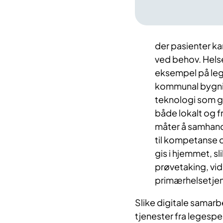
der pasienter kan
ved behov. Helse
eksempel på leg
kommunal bygnin
teknologi som g
både lokalt og 
måter å samhandl
til kompetanse o
gis i hjemmet, sl
prøvetaking, vi
primærhelsetjen
Slike digitale samarbe
tjenester fra legespe