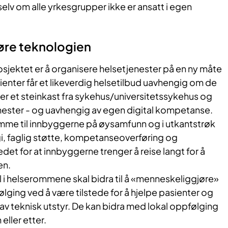
elv om alle yrkesgrupper ikke er ansatt i egen
øre teknologien
osjektet er å organisere helsetjenester på en ny måte
ienter får et likeverdig helsetilbud uavhengig om de
ler et steinkast fra sykehus/universitetssykehus og
ester - og uavhengig av egen digital kompetanse.
mme til innbyggerne på øysamfunn og i utkantstrøk
gi, faglig støtte, kompetanseoverføring og
det for at innbyggerne trenger å reise langt for å
en.
 i helserommene skal bidra til å «menneskeliggjøre»
lging ved å være tilstede for å hjelpe pasienter og
v teknisk utstyr. De kan bidra med lokal oppfølging
eller etter.