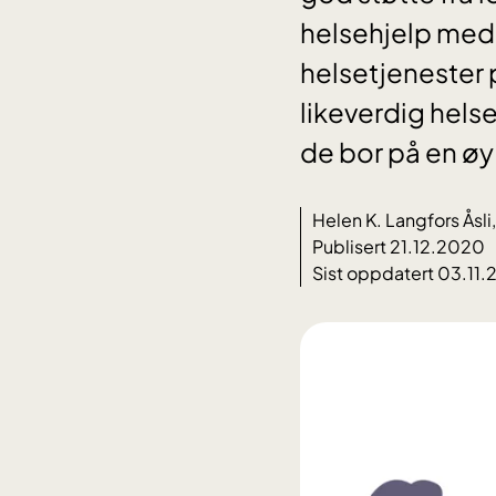
helsehjelp med
helsetjenester p
likeverdig hel
de bor på en øy
Helen K. Langfors Åsl
Publisert 21.12.2020
Sist oppdatert 03.11