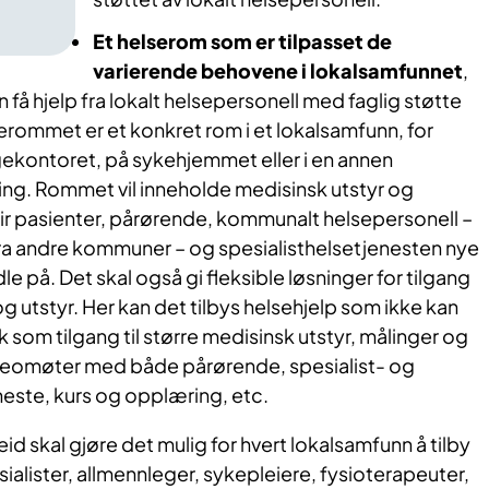
Et helserom som er tilpasset de
varierende behovene i lokalsamfunnet
,
 få hjelp fra lokalt helsepersonell med faglig støtte
rommet er et konkret rom i et lokalsamfunn, for
ekontoret, på sykehjemmet eller i en annen
g. Rommet vil inneholde medisinsk utstyr og
ir pasienter, pårørende, kommunalt helsepersonell –
fra andre kommuner – og spesialisthelsetjenesten nye
e på. Det skal også gi fleksible løsninger for tilgang
g utstyr. Her kan det tilbys helsehjelp som ikke kan
ik som tilgang til større medisinsk utstyr, målinger og
deomøter med både pårørende, spesialist- og
este, kurs og opplæring, etc.
id skal gjøre det mulig for hvert lokalsamfunn å tilby
sialister, allmennleger, sykepleiere, fysioterapeuter,