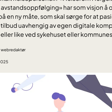
 avstandsoppfølging» har som visjon å 
å en ny måte, som skal sørge for at pasie
setilbud uavhengig av egen digitale ko
 eller like ved sykehuset eller kommune
i, webredaktør
.2025