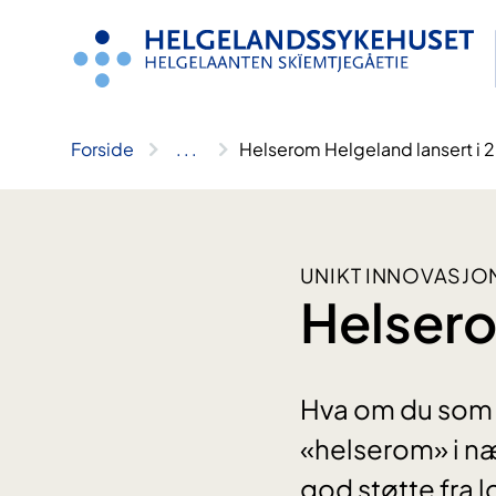
Hopp
til
innhold
Forside
..
.
Helserom Helgeland lansert i
UNIKT INNOVASJ
Helsero
Hva om du som p
«helserom» i n
god støtte fra 