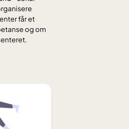
organisere
nter får et
mpetanse og om
senteret.