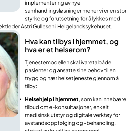
implementering av nye
samhandlingsløsninger mener vi er en stor
styrke og forutsetning for å lykkes med
jektleder Astri Gullesen i Helgelandssykehuset.
Hva kan tilbys i hjemmet, og
hva er et helserom?
Tjenestemodellen skal ivareta både
pasienter og ansatte sine behov til en
trygg og nær helsetjeneste gjennom å
tilby:
Helsehjelp i hjemmet
, som kan innebære
tilbud om e-konsultasjoner, enkelt
medisinsk utstyr og digitale verktøy for
avstandsoppfølging og -behandling,
støttet av lokalt helsepersonell.