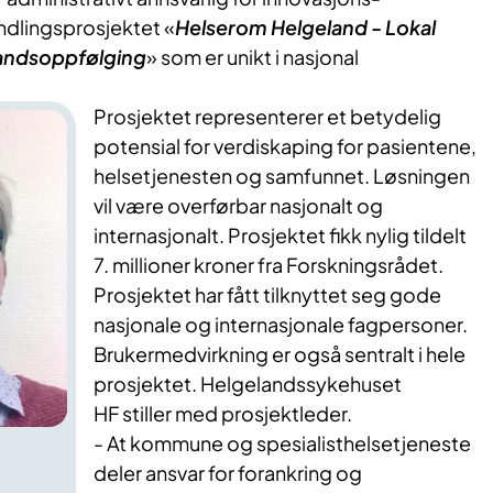
dlingsprosjektet «
Helserom Helgeland - Lokal
tandsoppfølging
» som er unikt i nasjonal
Prosjektet representerer et betydelig
potensial for verdiskaping for pasientene,
helsetjenesten og samfunnet. Løsningen
vil være overførbar nasjonalt og
internasjonalt. Prosjektet fikk nylig tildelt
7. millioner kroner fra Forskningsrådet.
Prosjektet har fått tilknyttet seg gode
nasjonale og internasjonale fagpersoner.
Brukermedvirkning er også sentralt i hele
prosjektet. Helgelandssykehuset
HF stiller med prosjektleder.
- At kommune og spesialisthelsetjeneste
deler ansvar for forankring og