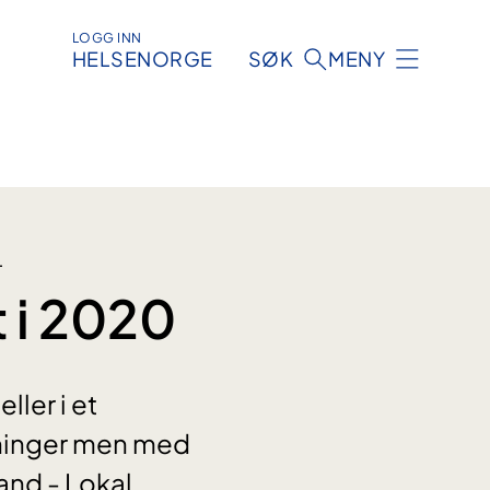
LOGG INN
HELSENORGE
SØK
MENY
T
 i 2020
ler i et
sninger men med
and - Lokal