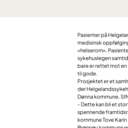
Pasienter på Helgeland
medisinsk oppfølging,
«helserom». Pasiente
sykehuslegen samtidig
bare er rettet mot 
til gode.
Prosjektet er et sam
der Helgelandssyke
Dønna​ kommune, SIN
- Dette kan bli et sto
spennende framtidsre
kommune Tove Karin S
Brønnøy kommune er a