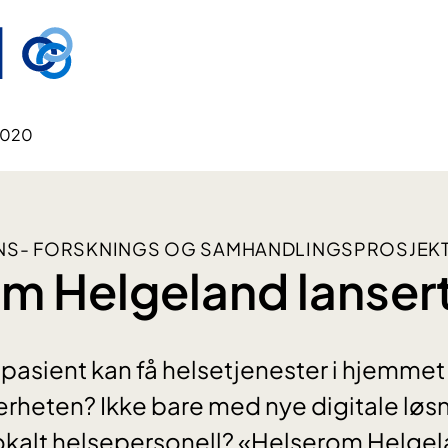
 2020
ONS- FORSKNINGS OG SAMHANDLINGSPROSJEK
m Helgeland lansert
asient kan få helsetjenester i hjemmet el
ærheten? Ikke bare med nye digitale lø
lokalt helsepersonell? «Helserom Helgel