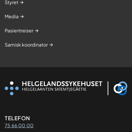
Styret
Media
Pasientreiser
Samisk koordinator
Kontaktinformasjon
TELEFON
75 66 00 00