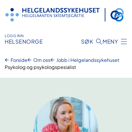
Hopp
til
innhold
LOGG INN
HELSENORGE
SØK
MENY
Forside
Om oss
Jobb i Helgelandssykehuset
Psykolog og psykologspesialist